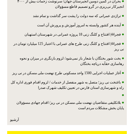
بحران در کمین دومین انجیرستان جهان/ سرنوشت زحمات بیش از ۴۰۰۰
انجیرکار نی‌ریزی در گرو تصمیم قاطع مسؤولان
تراژدی عمرانی که سه دولت را پشت سر گذاشت و تمام نشد
آینده هر کشور وابسته به امروز آموزش و پرورش آن است
فجر44| افتتاح و کلنگ‌ زنی 18 پروژه عمرانی در شهرستان استهبان
فجر44| افتتاح و کلنگ زنی طرح های عمرانی با اعتبار 125 میلیارد تومان در
نی ریز
بخت شور بختگان با شعار باز نمی‌شود/ لزوم بازنگری در میزان و نحوه
رهاسازی حقآبه دریاچه بختگان
آغاز عملیات اجرایی 1500 واحد مسکونی طرح نهضت ملی مسکن در نی ریز
باغتخت نی ریز؛ متصل به شهر منفصل از خدمات / لزوم اقدام فوری اداره کل
راه و شهرسازی استان فارس در تعیین تکلیف شهرک صدرا
بلاتکلیفی متقاضیان نهضت ملی مسکن در نی ریز/ اقدام جهادی مسؤولان
پایان بخش مشکلات مردم است
آرشیو