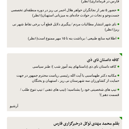
فارس در فرمانداری(۱نظر)
حضور ۵ نفر از نجاتگران خواهر هلال احمر نی ریز در دوره منطقه‌ای تخصصی
جست‌وجو و نجات در حوادث جاده‌ای به میزبانی استهبان(۱نظر)
نای شهر انتشار مطالبات مردم / پیگیری دلایل قطع آب برخی نقاط شهر نی
ریز(۱نظر)
اطلاعیه منابع طبیعی / برداشت بنه تا ۱۵ مهر ممنوع است(۱نظر)
کافه داستان نای ذی
کافه داستان نای ذی (داستانهای پند آموز شب )/ طنز سیاسی
مکاتبه دکتر طهماسبی با آیت الله رئیسی ریاست محترم جمهور در جهت
حمایت از کشاورزان سه شهرستان نی ریز ، استهبان و بختگان
تیپ های شخصیتی خود را بشناسید؛ (تیپ های ذهنی / تیپ تنوع طلب /
قسمت دهم )!
آرشیو
بقلم محمد مهدی توکل درخبرگزاری فارس