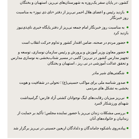
کشور، در پایان سفر یک‌روزه به شهرستان‌های نی‌ریز، استهبان و بختگان
بازدید رئیس و اعضای هلال احمر نی‌ریز از دفتر «نای ذی نیوز» به مناسبت
روز خبرنگار
به مناسبت روز خبرنگار امام جمعه نی‌ریز از دفتر پایگاه خبری نای‌ذی‌نیوز
بازدید کرد
حضور مردم در صحنه، ضامن اقتدار کشور و تداوم حرکت انقلاب است
حضور معاون وزیر آموزش و پرورش و رئیس سازمان نوسازی، توسعه و
تجهیز مدارس کشور در نی‌ریز؛ گامی در مسیر شتاب‌بخشی به نوسازی مدارس
و تحقق عدالت آموزشی در نی ریز ، استهبان و بختگان
شگفتی‌های شیر مادر
صدور شناسه ملی برای مواکب حسینی(ع) ؛ تحولی در شفافیت و هویت
بخشی به تشکل های مردمی
نی‌ریز میزبان رقابت‌های لیگ نوجوانان کشتی آزاد فارس؛ گرامیداشت
شهدای ورزشکار لامرد
بررسی مشکلات زندان نی‌ریز با حضور نماینده مجلس؛ تأکید بر حمایت از
زندانیان و خانواده‌های آنان
پیاده‌روی باشکوه جاماندگان و دلدادگان اربعین حسینی در نی‌ریز برگزار شد