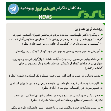
پربحث ترین عناوین
با پیگیری دکتر طهماسبی نماینده مردم در مجلس شورای اسلامی صورت
گرفت: / روز شمار نجات جان مردم روشن شد؛ شمارش معکوس آغاز عملیات
۲۰ کیلومتر و بهره‌برداری ۱۰ کیلومتر از جاده نی‌ریز–سیرجان(۱نظر)
آموزش مفاهیم محیط‌زیستی به نونهالان مهد کودک کودک پارسی(۱نظر)
دو حادثه پیاپی در محور ارسنجان – آباده طشک / واژگونی تریلی و خودروی
سواری در فاصله‌ای کوتاه از یکدیگر، دو جان‌ باخته و یک مصدوم بر جای
گذاشت(۱نظر)
نصب وسایل ورزشی در اطراف زمین چمن شماره یک استادیوم شهدا(۱نظر)
کلیپ/ دعوت دکتر فرهاد طهماسبی نماینده مردم در مجلس شورای اسلامی
به حضور مردم در راهپیمایی یوم‌الله ۱۳ آبان(۱نظر)
حضور دکتر طهماسبی نماینده مردم در مجلس شورای اسلامی، در سفر
نظارتی کمیسیون صنایع و معادن به آذربایجان شرقی(۱نظر)
بررسی مشکلات حوزه سلامت نی‌ریز با حضور رئیس دانشگاه علوم پزشکی