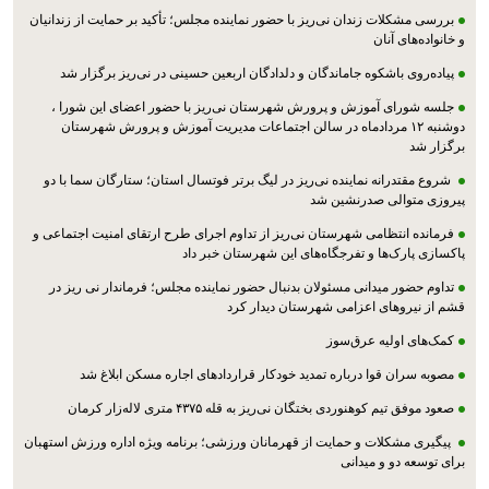
بررسی مشکلات زندان نی‌ریز با حضور نماینده مجلس؛ تأکید بر حمایت از زندانیان
و خانواده‌های آنان
پیاده‌روی باشکوه جاماندگان و دلدادگان اربعین حسینی در نی‌ریز برگزار شد
جلسه شورای آموزش و پرورش شهرستان نی‌ریز با حضور اعضای این شورا ،
دوشنبه ۱۲ مردادماه در سالن اجتماعات مدیریت آموزش و پرورش شهرستان
برگزار شد
شروع مقتدرانه نماینده نی‌ریز در لیگ برتر فوتسال استان؛ ستارگان سما با دو
پیروزی متوالی صدرنشین شد
فرمانده انتظامی شهرستان نی‌ریز از تداوم اجرای طرح ارتقای امنیت اجتماعی و
پاکسازی پارک‌ها و تفرجگاه‌های این شهرستان خبر داد
تداوم حضور میدانی مسئولان بدنبال حضور نماینده مجلس؛ فرماندار نی ریز در
قشم از نیروهای اعزامی شهرستان دیدار کرد
کمک‌های اولیه عرق‌سوز
مصوبه سران قوا درباره تمدید خودکار قراردادهای اجاره مسکن ابلاغ شد
صعود موفق تیم کوهنوردی بختگان نی‌ریز به قله ۴۳۷۵ متری لاله‌زار کرمان
پیگیری مشکلات و حمایت از قهرمانان ورزشی؛ برنامه ویژه اداره ورزش استهبان
برای توسعه دو و میدانی