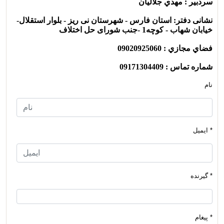
سردبير : مهدي جلاليان
نشانی دفتر:
استان فارس - شهرستان نی ریز - بلوار استقلال-
خیابان شهاب - کوچه1 -جنب شورای حل اختلاف
فضاي مجازي : 09020925060
شماره تماس : 09171304409
نام
* ایمیل
* گیرنده
* پیغام