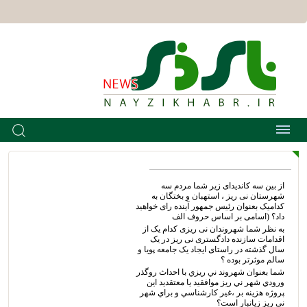
از بین سه کاندیدای زیر شما مردم سه
شهرستان نی ریز ، استهبان و بختگان به
کدامیک بعنوان رئیس جمهور آینده رای خواهید
داد؟ (اسامی بر اساس حروف الف
به نظر شما شهروندان نی ریزی کدام یک از
اقدامات سازنده دادگستری نی ریز در یک
سال گذشته در راستای ایجاد یک جامعه پویا و
سالم موثرتر بوده ؟
شما بعنوان شهروند ني ريزي با احداث روگذر
ورودي شهر ني ريز موافقيد يا معتقديد اين
پروژه هزينه بر ،غير كارشناسي و براي شهر
ني ريز زيانبار است؟