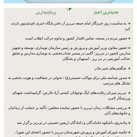
جدیدترین اخبار
پربازدیدترین
به مناسبت روز خبرنگار امام جمعه نی‌ریز از دفتر پایگاه خبری نای‌ذی‌نیوز بازدید
کرد
حضور مردم در صحنه، ضامن اقتدار کشور و تداوم حرکت انقلاب است
حضور معاون وزیر آموزش و پرورش و رئیس سازمان نوسازی، توسعه و تجهیز
مدارس کشور در نی‌ریز؛ گامی در مسیر شتاب‌بخشی به نوسازی مدارس و تحقق
عدالت آموزشی در نی ریز ، استهبان و بختگان
شگفتی‌های شیر مادر
صدور شناسه ملی برای مواکب حسینی(ع) ؛ تحولی در شفافیت و هویت بخشی به
تشکل های مردمی
نی‌ریز میزبان رقابت‌های لیگ نوجوانان کشتی آزاد فارس؛ گرامیداشت شهدای
ورزشکار لامرد
بررسی مشکلات زندان نی‌ریز با حضور نماینده مجلس؛ تأکید بر حمایت از زندانیان
و خانواده‌های آنان
پیاده‌روی باشکوه جاماندگان و دلدادگان اربعین حسینی در نی‌ریز برگزار شد
جلسه شورای آموزش و پرورش شهرستان نی‌ریز با حضور اعضای این شورا ،