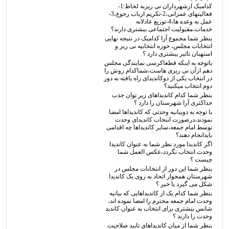
کدامیک ازشهرداران نی ریزبه لحاظ:1-
فعالیتهای عمرانی،2-تکریم ارباب رجوع،3-
عمل به وعده ها،4-توزیع عادلانه
خدمات،مقبولیت اجتماعی بیشتری دارند؟
بنظر شما مجموع آرا کدامیک در نتیجه نهایی
انتخابات مجلس، حوزه انتخابیه نی ریز و
استهبان تاثیر بیشتری دارد ؟
باتوجه به اینکه قطعاکرسی نمایندگی مجلس
دهم ازآن نی ریزی هاست،شماکدام روش را
در انتخاب یکی از دوکاندیدای راه یافته به دور
دوم انتخاب میکنید؟
بنظر شما کدام کاندیداهای زیر توان جذب
حداکثری آرا شهرستان را دارد ؟
با توجه به دوبیانیه وحدتی که کاندیداها امضا
نمودند،درصورت انتخاب کاندیدای وحدت
توسط امام جمعه،سایر کاندیداها چه اقدامی
بایدانجام دهند؟
اگر کاندیدا مورد نظر شما به عنوان کاندیدا
وحدت انتخاب نگردد،عکس العمل شما
چیست ؟
بنظر شما این دور از انتخابات مجلس در
شهرستان همجوار اتحاد به روی یک کاندیدا
شکل می گیرد یا خیر ؟
بنظر شما کدام یک از کاندیداهایی که بیانیه
وحدت امام جمعه محترم را امضا نموده اند،
شانس بیشتری برای انتخاب به عنوان کاندید
وحدت را دارند ؟
بنظر شما از میان کاندیداهای تایید صلاحیت