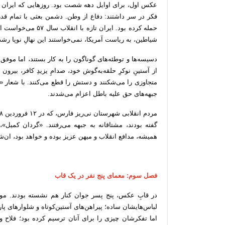
عکس اول، برای اوایل دهه شصت بود. روزهایی که ایران زخ
فکر در سر داشتند: دفاع از وطن. دشمن بعثی با تمام قدر
حمله کرده بود. ایران 
شیاطین، به ریاست آمریکا، نمی‌خواستند این نهالِ نوپا رشد
از آستینِ نوکرِ حلقه‌به‌گوش خود، صدامِ یزیدِ کافر، بیرو
متجاوزی را می‌شکنند و دستش را قطع می‌کنند. با شعار «ل
جبهه‌های حق علیه باطل اعزام می‌شدند.
گفته بودند، مشتاقانه به جبهه می‌رفتند. «گردان کمیل»،
همیشه، مدافع انقلاب و میهن عزیز بوده و خواهد بود، ان‌شا
فصل سوم: معمای پنج نفر در یک قاب
در قابِ عکس، پنج پسر جوان کنار هم نشسته بودند. موه
لباس‌هایشان ساده؛ پیراهن‌های آستین‌کوتاه و شلوارهای پ
اما تفکرشان چیزی را برای آنان ترسیم کرده بود؛ فلاح و