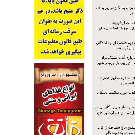
ردی بختگان نی‌ریز به قله
ایت از قهرمانان
داره ورزش استهبان برای
کوه جاماندگان و دلدادگان
ز برگزار شد
رداری آباده طشک برای
ات لایروبی پل ورودی شهر
شرف به حرم مطهر حضرت
 العباس ع
ات حوزه سلامت بختگان
جیرستان‌های پلنگان نی‌ریز
انگاری، ۱.۳ میلیارد تومان خسارت بر جای
لمین حاج سید صادق فال
نامه «سبا»؛ پیشگام