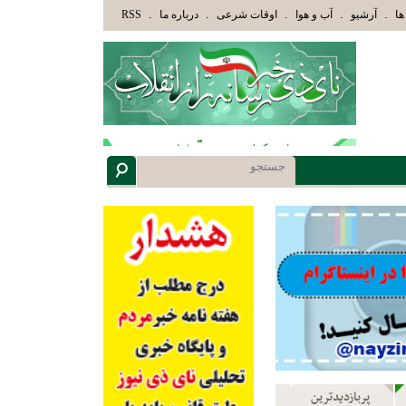
َئِكَ الَّذِينَ هَدَاهُمُ اللَّهُ وَأُوْلَئِكَ هُمْ أُوْلُوا الْأَلْبَابِ» عاقلان هدایت یافته،حرفها را میشن
.
.
.
.
.
ها
آرشیو
آب و هوا
اوقات شرعی
درباره ما
RSS
پربازدیدترین