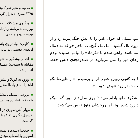
صعود موفق تیم کوهنو
۴۳۷۵ متری لاله‌زار کرمان
پیگیری مشکلات و حم
ورزشی؛ برنامه ویژه ا
توسعه دو و میدانی
. نسلی که جوانی‌اش را با آتش جنگ پیوند زد و از
کلیپ/ پیاده‌روی باش
ود، بال گشود. مثل یک گنج‌یابِ ماجراجو که به دنبال
اربعین حسینی در نی‌ری
ته باشد، راهی شدم تا «فرهاد» را بیابم. شنیده بودم
اقدام پیشگیرانه شه
ای دور را مثل مروارید در صندوقچه‌ی دلش حفظ
مقابله با سیلاب؛ عملی
انجام شد
 چه گنجی روبرو شوم. از او پرسیدم: «از علیرضا بگو
ورود به کربلا و ت
اباعبدالله ع وابوالفضل
است چقدر زود عوض شود...»
بررسی میدانی مشکل
شکوفه‌های بادام می‌داد؛ بوی سال‌های دور. گفت‌وگو
با حضور نماینده مجلس
 زرد شده بود، اما روحشان هنوز نفس می‌کشید.
مهار آتش‌سوزی در ان
/ سهل‌
گذاشت
حجت‌الاسلام والمس
اسیری با امضای میثاق‌