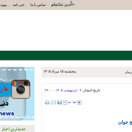
«الَّذِينَ يَسْتَمِعُونَ الْقَوْلَ فَيَتَّبِعُونَ أَحْسَنَهُ أُوْل
.
.
تماس با ما
خبر نامه
پیوند 
پنجشنبه ۱۵ مرداد ۱۴۰۵
تاریخ انتشار:
۰۹ ارديبهشت ۱۴۰۵ - ۲۲:۰۰
ج جوان
جدیدترین اخبار