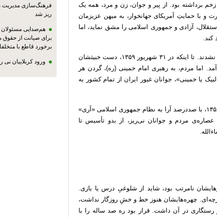
م برداشته بود. از پیر و جوان، زن و مرد، همه یک
فرهنگ‌سازی مدیریت 
ریز شد
ت و با حمایتِ آمریکای جهانخوار، به میهن عزیزمان
تازه با انقلاب سال ۵۷ می‌خواست استقلال، آزادی و جمهوری اسلامی را مشق نماید، اما
هم‌صدایی مسئولان ا
 کند.
برای صیانت از حقوق م
برخورد قاطع با متخلفا
دسیسه‌ها و توطئه‌های گوناگون را به کار بستند، اما موفق نشدند. تا اینکه در ۳۱ شهریور ۱۳۵۹، دست خبیثشان
ورود کربلاییان نی 
ن آمد. اما مردم، به رهبری امام خمینی (ره)، گردن هر
بیک یا خمینی»، جوانان غیور ایران از تمام کشور به
مردم انقلابی شهرستان نی‌ریز فارس، که در ۱۲ فروردین ۱۳۵۸، با صددرصد آرا به نظام جمهوری اسلامی «آری»
 عصاره‌ی مردم و جوانان نی‌ریز، از بدو تأسیس تا
ءالله.
ایشان نامرتب بود، شاید از شلوغیِ درس یا بازی.
ارچه‌ای. چهره‌هایشان هنوز خط و خشِ روزگار نداشت،
 رستگاری در آن داشت. قرار بود ره صد ساله را با