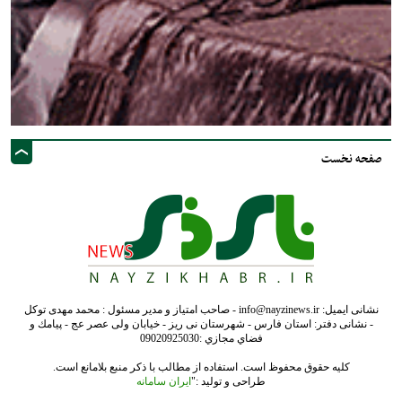
صفحه نخست
نشانی ایمیل: info@nayzinews.ir - صاحب امتیاز و مدیر مسئول : محمد مهدی توکل
- نشانی دفتر: استان فارس - شهرستان نی ریز - خیابان ولی عصر عج - پيامك و
فضاي مجازي :09020925030
کلیه حقوق محفوظ است. استفاده از مطالب با ذکر منبع بلامانع است.
طراحی و تولید :"
ایران سامانه