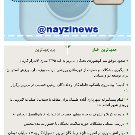
جدیدترین اخبار
پربازدیدترین
صعود موفق تیم کوهنوردی بختگان نی‌ریز به قله ۴۳۷۵ متری لاله‌زار کرمان
پیگیری مشکلات و حمایت از قهرمانان ورزشی؛ برنامه ویژه اداره ورزش استهبان
برای توسعه دو و میدانی
کلیپ/ پیاده‌روی باشکوه جاماندگان و دلدادگان اربعین حسینی در نی‌ریز برگزار
شد
اقدام پیشگیرانه شهرداری آباده طشک برای مقابله با سیلاب؛ عملیات لایروبی پل
ورودی شهر انجام شد
ورود به کربلا و تشرف به حرم مطهر حضرت اباعبدالله ع وابوالفضل العباس ع
بررسی میدانی مشکلات حوزه سلامت بختگان با حضور نماینده مجلس
مهار آتش‌سوزی در انجیرستان‌های پلنگان نی‌ریز / سهل‌انگاری، ۱.۳ میلیارد تومان