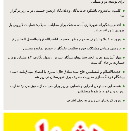
برای توسعه دو و میدانی
کلیپ/ پیاده‌روی باشکوه جاماندگان و دلدادگان اربعین حسینی در نی‌ریز برگزار
شد
اقدام پیشگیرانه شهرداری آباده طشک برای مقابله با سیلاب؛ عملیات لایروبی پل
ورودی شهر انجام شد
ورود به کربلا و تشرف به حرم مطهر حضرت اباعبدالله ع وابوالفضل العباس ع
بررسی میدانی مشکلات حوزه سلامت بختگان با حضور نماینده مجلس
مهار آتش‌سوزی در انجیرستان‌های پلنگان نی‌ریز / سهل‌انگاری، ۱.۳ میلیارد تومان
خسارت بر جای گذاشت
حجت‌الاسلام والمسلمین حاج سید صادق فال اسیری با امضای میثاق‌نامه «سبا»؛
پیشگام فرهنگ‌سازی مدیریت مصرف برق شهرستان نی ریز شد
هم‌صدایی مسئولان اجرایی و قضایی نی‌ریز برای صیانت از حقوق مردم؛ نظارت
روزانه و برخورد قاطع با متخلفان
ورود کربلاییان نی ریزی به نجف اشرف