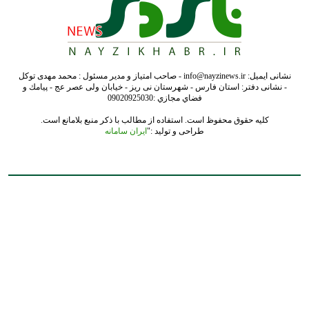
نشانی ایمیل: info@nayzinews.ir - صاحب امتیاز و مدیر مسئول : محمد مهدی توکل
- نشانی دفتر: استان فارس - شهرستان نی ریز - خیابان ولی عصر عج - پيامك و
فضاي مجازي :09020925030
کلیه حقوق محفوظ است. استفاده از مطالب با ذکر منبع بلامانع است.
طراحی و تولید :"
ایران سامانه