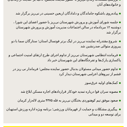
و خانواده‌های آنان
پیاده‌روی باشکوه جاماندگان و دلدادگان اربعین حسینی در نی‌ریز برگزار شد
جلسه شورای آموزش و پرورش شهرستان نی‌ریز با حضور اعضای این شورا ،
دوشنبه ۱۲ مردادماه در سالن اجتماعات مدیریت آموزش و پرورش شهرستان
برگزار شد
شروع مقتدرانه نماینده نی‌ریز در لیگ برتر فوتسال استان؛ ستارگان سما با دو
پیروزی متوالی صدرنشین شد
فرمانده انتظامی شهرستان نی‌ریز از تداوم اجرای طرح ارتقای امنیت اجتماعی و
پاکسازی پارک‌ها و تفرجگاه‌های این شهرستان خبر داد
تداوم حضور میدانی مسئولان بدنبال حضور نماینده مجلس؛ فرماندار نی ریز در
قشم از نیروهای اعزامی شهرستان دیدار کرد
کمک‌های اولیه عرق‌سوز
مصوبه سران قوا درباره تمدید خودکار قراردادهای اجاره مسکن ابلاغ شد
صعود موفق تیم کوهنوردی بختگان نی‌ریز به قله ۴۳۷۵ متری لاله‌زار کرمان
پیگیری مشکلات و حمایت از قهرمانان ورزشی؛ برنامه ویژه اداره ورزش استهبان
برای توسعه دو و میدانی