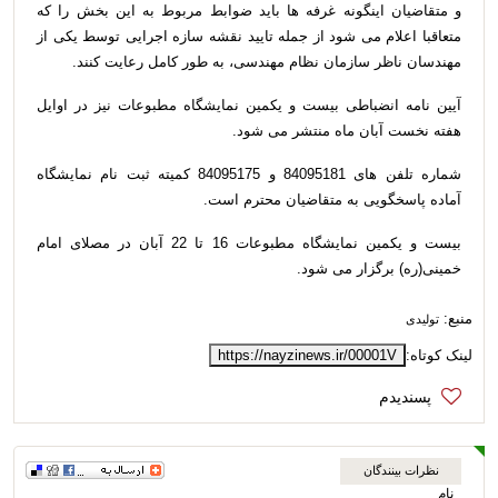
و متقاضیان اینگونه غرفه ها باید ضوابط مربوط به این بخش را که
متعاقبا اعلام می شود از جمله تایید نقشه سازه اجرایی توسط یکی از
مهندسان ناظر سازمان نظام مهندسی، به طور کامل رعایت کنند.
آیین نامه انضباطی بیست و یکمین نمایشگاه مطبوعات نیز در اوایل
هفته نخست آبان ماه منتشر می شود.
شماره تلفن های 84095181 و 84095175 کمیته ثبت نام نمایشگاه
آماده پاسخگویی به متقاضیان محترم است.
بیست و یکمین نمایشگاه مطبوعات 16 تا 22 آبان در مصلای امام
خمینی(ره) برگزار می شود.
منبع:
تولیدی
لینک کوتاه:
https://nayzinews.ir/00001V
نظرات بینندگان
نام