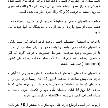
تعبیه میدان در راهروهای اصلی، باعث شده برخی غرفه های تعبیه شده
کوچکتر از متراژ مصوب باشد مانند برخی غرفه های 96 و 48 و 24 متری
که روی نقشه به ترتیب 90 و 42 و 18 متری طراحی شده است.
چنانچه متقاضیان حضور در نمایشگاه، پس از جانمایی، انصراف دهند
فقط نیمی از مبلغ واریزی و بعد از پایان نمایشگاه به آنها عودت می
شود.
با توجه به استقبال چشمگیر احتمال وجود غرفه اضافه کم است ولیکن
متقاضیان جامانده می توانند درخواست خود را برای ستاد ارسال نمایند
تا در صورت وجود ظرفیت، شرایط حضورشان فراهم گردد که اگر
متقاضی، رسانه باشد لازم است قبلاً در سامانه جامع رسانه های کشور
(e-rasaneh.ir) ثبت شده باشند.
متقاضیان غرفه های خودساز که تا ساعت 12 ظهر صبح روز 11 آبان و
غرفه های پیش ساخته تا ساعت 18روز 12 آبان رسماً غرفه خود را از
متصدیان ذیربط در نمایشگاه تحویل نگرفته باشند و غرفه هایی که تا
ساعت 12 روز 15 آبان، چیدمان کلّی خود را تکمیل نکرده باشند به
منزله انصراف تلقی می شود و بلافاصله جایگزین می شوند.
لازم به ذکر است ارتفاع غرفه های خودساز نباید بیشتر از 3.5 متر باشد