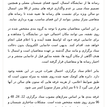
رسانه ها از نمایشگاه امسال، کمبود فضای شبستان مصلی و همچنین
تصمیم ستاد مبنی بر عدم واگذاری غرفه های بیشتر از 96 متر، امسال
دو سالن ویژه برای نشست های رسانه ها تعبیه شده تا رسانه های
متقاضی متراژ بیشتر، بتوانند از این فضای مناسب، بهره برداری نمایند.
بر این اساس، متقاضیان محترم با توجه به گروه بندی مشخص شده در
روی نقشه، می توانند مکان احتمالی خود در نمایشگاه را مشاهده و
برای جانمایی غرفه خود که اواسط هفته آینده و با اعلام قبلی انجام
خواهد شد، اقدام کنند. بدیهی است جانمایی الکترونیک بدون دخالت
ستاد برگزاری و مانند سال گذشته بر عهده متقاضیان است و امسال با
هدف آگاهی از مکان گروه ها، نقشه مذکور قبل از جانمایی منتشر و در
اختیار رسانه ها و متقاضیان قرار گرفته است.
بنابر اعلام ستاد برگزاری، احتمال تغیرات جزیی در این نقشه وجود
دارد. دایره های کوچک تعبیه شده روی نقشه به منزله ستون است که
طبق ضوابط اعلامی، از هزینه غرفه هایی که ستون های سالن در آنها
قرار می گیرد 2 تا 6 متر (بنابر متراژ ستون) کسر می شود.
غرفه بندی ها بر اساس متراژهای مصوب ستاد برگزاری، 12، 24، 48 و
96 متری روی نقشه مشخص شده است. مشکلات ساختاری شبستان و