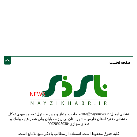
صفحه نخست
نشانی ایمیل: info@nayzinews.ir - صاحب امتیاز و مدیر مسئول : محمد مهدی توکل
- نشانی دفتر: استان فارس - شهرستان نی ریز - خیابان ولی عصر عج - پيامك و
فضاي مجازي :09020925030
کلیه حقوق محفوظ است. استفاده از مطالب با ذکر منبع بلامانع است.