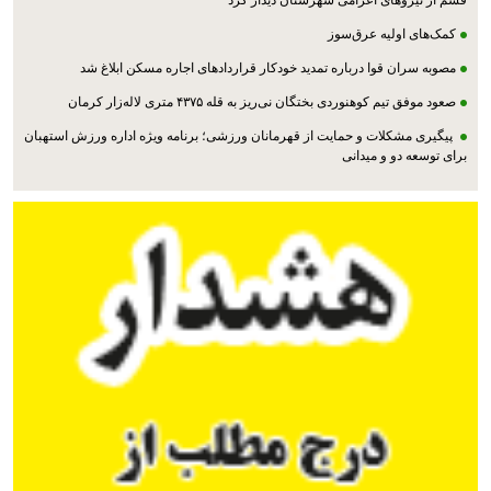
قشم از نیروهای اعزامی شهرستان دیدار کرد
کمک‌های اولیه عرق‌سوز
مصوبه سران قوا درباره تمدید خودکار قراردادهای اجاره مسکن ابلاغ شد
صعود موفق تیم کوهنوردی بختگان نی‌ریز به قله ۴۳۷۵ متری لاله‌زار کرمان
پیگیری مشکلات و حمایت از قهرمانان ورزشی؛ برنامه ویژه اداره ورزش استهبان
برای توسعه دو و میدانی