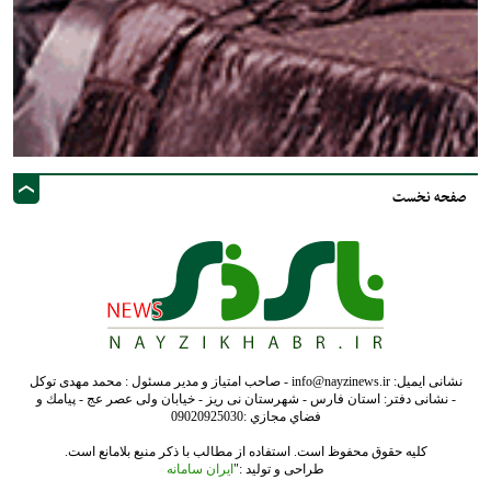
صفحه نخست
نشانی ایمیل: info@nayzinews.ir - صاحب امتیاز و مدیر مسئول : محمد مهدی توکل
- نشانی دفتر: استان فارس - شهرستان نی ریز - خیابان ولی عصر عج - پيامك و
فضاي مجازي :09020925030
کلیه حقوق محفوظ است. استفاده از مطالب با ذکر منبع بلامانع است.
طراحی و تولید :"
ایران سامانه