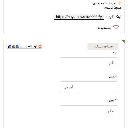
مرضیه محمدی
منبع:
تولیدی
لینک کوتاه:
https://nayzinews.ir/0002Py
نظرات بینندگان
نام
ایمیل
* نظر