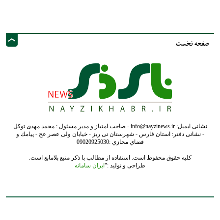
نشانی ایمیل: info@nayzinews.ir - صاحب امتیاز و مدیر مسئول : محمد مهدی توکل
- نشانی دفتر: استان فارس - شهرستان نی ریز - خیابان ولی عصر عج - پيامك و
فضاي مجازي :09020925030
کلیه حقوق محفوظ است. استفاده از مطالب با ذکر منبع بلامانع است.
طراحی و تولید :"
ایران سامانه