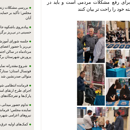
هدایت فرماندار شهرستان: میزخدمت فرصتی برای رفع مشکلات مردمی است و باید در 
بررسی مشکلات زندان
مجلس؛ تأکید بر حمایت ا
آنان
پیاده‌روی باشکوه جام
حسینی در نی‌ریز برگز
جلسه شورای آموزش
مردادماه در سالن اجت
پرورش شهرستان برگز
شروع مقتدرانه نمایند
فوتسال استان؛ ستارگا
متوالی صدرنشین شد
فرمانده انتظامی شهر
اجرای طرح ارتقای امن
پارک‌ها و تفرجگاه‌های
تداوم حضور میدانی 
نماینده مجلس؛ فرماندا
نیروهای اعزامی شهرست
کمک‌های اولیه عرق‌