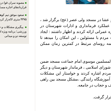
مصوبه سران قوا دربا
قراردادهای اجاره مسک
صعود موفق تیم کوهنو
در برپایی میر خدمت که همزمان با نماز مغرب و عشا در مسجد ولی عصر (عج) برگزار شد ، 
۴۳۷۵ متری لاله‌زار کرمان
مهندس هدایت فرماندار شهرستان گزارشی از عملکرد فرمانداری و ادارات شهرستان در 
پیگیری مشکلات و حم
طول یکسال گذشته در زمینه های مختلف به ویژه عمرانی ارائه کردند و اظهار داشتند : ایجاد 
ورزشی؛ برنامه ویژه ا
توسعه دو و میدانی
فضایی صمیمانه جهت طرح سوالات و مشکلات مردم با مسئولین ، این امکان را میدهد تا  
مشکل مطرح شده در همان مکان با حضور همه روسای مرتبط در کمترین زمان ممکن 
 لازم به ذکر است در این مراسم حجت الاسلام والمسلمین موسوی امام جماعت مسجد ضمن 
تشکر از تلاش و فعالیت نماینده مردم در مجلس شورای اسلامی ، فرماندار شهرستان و دیگر 
مسئولان شهرستانی به  برخی از خواسته های مردم اشاره کردند و خواستار این مشکلات 
شدند. از جمله استقرار دفتر پلیس +۱۰، استقرار آموزشگاه رانندگی ،مشکل مسجد بین راهی 
رار گرفت.