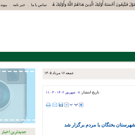
قَوْلَ فَيَتَّبِعُونَ أَحْسَنَهُ أُوْلَئِكَ الَّذِينَ هَدَاهُمُ اللَّهُ وَأُوْلَئِكَ هُمْ أُوْلُوا الْأَلْب
.
.
تماس با ما
خبر نامه
پیوند 
جمعه ۱۶ مرداد ۱۴۰۵
اجتماعی و پاکسازی پارک‌ها و
تاریخ انتشار:
۰۸ شهريور ۱۴۰۲ - ۱۱:۰۳
 شهرستان بختگان با مردم برگزار شد
جدیدترین اخبار