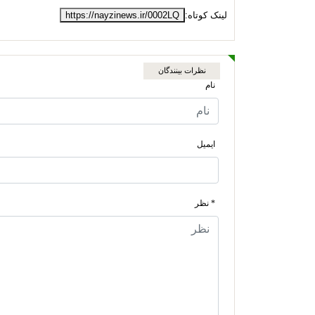
لینک کوتاه:
https://nayzinews.ir/0002LQ
نظرات بینندگان
نام
ایمیل
* نظر