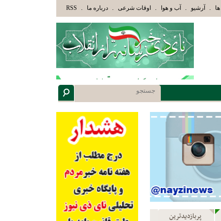
َابِ» عاقلان هدایت یافته،حرفها را میشنوند و سپس بهترین را انتخاب میکنند(سوره مبارکه زمر آیه 18)
.
.
.
.
.
ها
آرشیو
آب و هوا
اوقات شرعی
درباره ما
RSS
پربازدیدترین