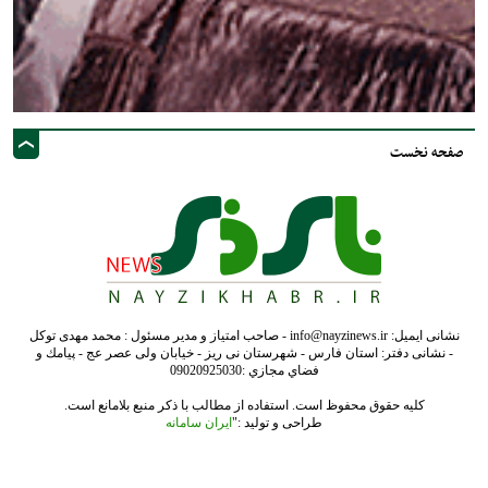
صفحه نخست
نشانی ایمیل: info@nayzinews.ir - صاحب امتیاز و مدیر مسئول : محمد مهدی توکل
- نشانی دفتر: استان فارس - شهرستان نی ریز - خیابان ولی عصر عج - پيامك و
فضاي مجازي :09020925030
کلیه حقوق محفوظ است. استفاده از مطالب با ذکر منبع بلامانع است.
طراحی و تولید :"
ایران سامانه