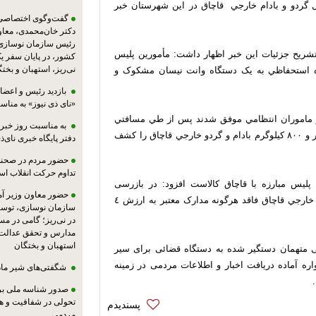
رستان ني‌ريز از کشف ٤ ميليارد ريال گردو و بادام خارجي قاچاق در اين شهرستان خبر
گفت‌وگوی اختصاصی پا
دکتر خان‌محمدی، معا
رئیس سازمان نوسازی،
تشريح جزئيات اين خبر اظهار داشت: مأمورين پليس
کشور، در پایان سفر ی
نی‌ریز، استهبان و بخت
زه استحفاظي به يک دستگاه وانت نيسان مشکوک و
بازدید رئیس و اعضای
«نای ذی نیوز» به مناس
و ماموران انتظامي موفق شدند پس از طي مسافتي
به مناسبت روز خبرنگ
تعقيب و گريز خودرو را توقيف و در بازرسي از آن يك هزار و ٨٠٠ كيلوگرم بادام و گردو خارجي قاچاق را كشف
دفتر پایگاه خبری نای‌ذی
حضور مردم در صحنه،
تداوم حرکت انقلاب ا
پلیس مبارزه با قاچاق کالاست افزود: در بازرسی
حضور معاون وزیر آ
ازخودروتوقیف شده يك هزار و ٨٠٠ كيلوگرم بادام و گردو خارجي قاچاق فاقد هرگونه مدارک معتبر به ارزش ٤
سازمان نوسازی، توسع
در نی‌ریز؛ گامی در م
مدارس و تحقق عدالت 
استهبان و بختگان
ی متهمان دستگیر شده به دستگاه قضائی برای سیر
نونی تصریح کرد: پلیس از طریق تلفن ١١٠ همواره آماده دریافت اخبار و اطلاعات مردمی در زمینه
شگفتی‌های شیر ماد
صدور شناسه ملی بر
تحولی در شفافیت و ه
مردمی