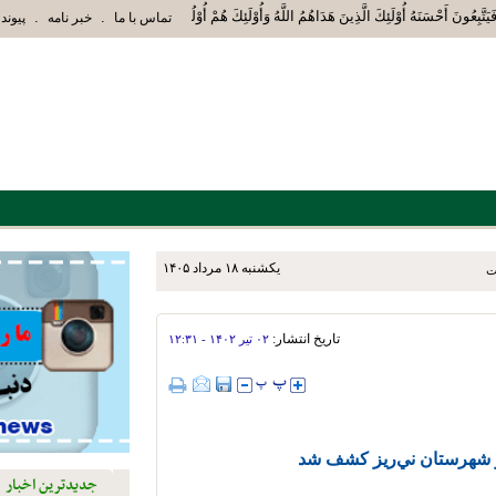
َ فَيَتَّبِعُونَ أَحْسَنَهُ أُوْلَئِكَ الَّذِينَ هَدَاهُمُ اللَّهُ وَأُوْلَئِكَ هُمْ أُوْلُوا الْأَلْبَابِ» 
.
.
تماس با ما
خبر نامه
پیوند 
يکشنبه ۱۸ مرداد ۱۴۰۵
ت
تاریخ انتشار:
۰۲ تير ۱۴۰۲ - ۱۲:۳۱
جدیدترین اخبار