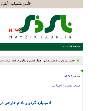
«الَّذِينَ يَسْتَمِعُونَ الْقَوْل
صفحه نخست
حضور مردم در صحنه، ضامن اقتدار کشور و تداوم حرکت انقلاب اس
کد خبر:
۸۶۲۷
صفحه نخست
»
اجتماعی
4 ميليارد گردو و بادام خارجي در شهرستان ني‌ريز کشف شد