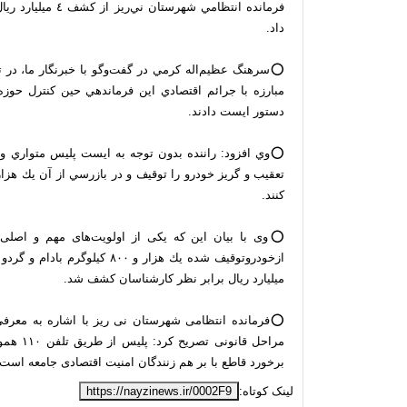
فرمانده انتظامي شه
داد.
⭕️سرهنگ عظيم‌اله کرمي در گفت‌وگو با خبرنگار ما، در 
مبارزه با جرائم اقتصادي اين فرماندهي حين کنترل حو
دستور ايست دادند.
⭕️وي افزود: راننده بدون توجه به ايست پليس متواري 
كنند.
⭕️وی با بیان این که یکی از اولویت‌های مهم و اصلی 
میلیارد ریال برابر نظر كارشناسان کشف شد.
⭕️فرمانده انتظامی شهرستان نى ريز با اشاره به معرف
مراحل قا
برخورد قاطع با بر هم زنندگان امنیت اقتصادی جامعه است.
لینک کوتاه:
https://nayzinews.ir/0002F9