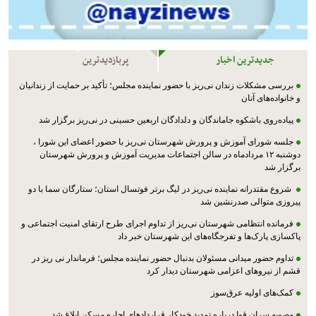
جدیدترین اخبار
پربازدیدترین
بررسی مشکلات زندان نی‌ریز با حضور نماینده مجلس؛ تأکید بر حمایت از زندانیان
و خانواده‌های آنان
پیاده‌روی باشکوه جاماندگان و دلدادگان اربعین حسینی در نی‌ریز برگزار شد
جلسه شورای آموزش و پرورش شهرستان نی‌ریز با حضور اعضای این شورا ،
دوشنبه ۱۲ مردادماه در سالن اجتماعات مدیریت آموزش و پرورش شهرستان
برگزار شد
شروع مقتدرانه نماینده نی‌ریز در لیگ برتر فوتسال استان؛ ستارگان سما با دو
پیروزی متوالی صدرنشین شد
فرمانده انتظامی شهرستان نی‌ریز از تداوم اجرای طرح ارتقای امنیت اجتماعی و
پاکسازی پارک‌ها و تفرجگاه‌های این شهرستان خبر داد
تداوم حضور میدانی مسئولان بدنبال حضور نماینده مجلس؛ فرماندار نی ریز در
قشم از نیروهای اعزامی شهرستان دیدار کرد
کمک‌های اولیه عرق‌سوز
مصوبه سران قوا درباره تمدید خودکار قراردادهای اجاره مسکن ابلاغ شد