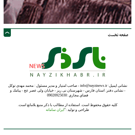
صفحه نخست
نشانی ایمیل: info@nayzinews.ir - صاحب امتیاز و مدیر مسئول : محمد مهدی توکل
- نشانی دفتر: استان فارس - شهرستان نی ریز - خیابان ولی عصر عج - پيامك و
فضاي مجازي :09020925030
کلیه حقوق محفوظ است. استفاده از مطالب با ذکر منبع بلامانع است.
طراحی و تولید :"
ایران سامانه