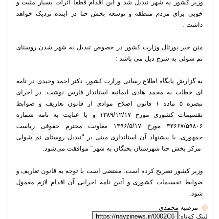
وزیر کشور به شهر تبدیل شد و این اقدام قطعا اثرات بسیار مثبت و
خوبی برای مردم منطقه و توسعه بخش حنا در آینده نزدیک خواهد
داشت .
متن خبر پورتال وزارت کشور در خصوص تبدیل به شهر شدن روستای
تم شولی به شرح ذیل می باشد :
به گزارش پایگاه اطلاع رسانی وزارت کشور، دکتر احمد وحیدی در نامه
ای خطاب به محمد هادی ایمانیه استاندار فارس نوشت: در اجرای
تبصره ۵ ماده ۱ قانون اصلاح موادی از قانون تعاریف و ضوابط
تقسیمات کشوری مورخ ۱۳۸۹/۱۲/۱۷ و با عنایت به نامه شماره
۳۳۶۶۷/۵۹۸۰۶ مورخ ۱۳۹۶/۵/۱۷ معاونت محترم حقوقی ریاست
جمهوری، با پیشنهاد آن استانداری مبنی بر "تبدیل روستای تم شولی
مرکز بخش حنا شهرستان بختگان به شهر" موافقت می‌شود.
وزیر کشور تصریح کرده است: مقتضی است با توجه به قانون تعاریف و
ضوابط تقسیمات کشوری و آئین نامه اجرایی آن اقدام لازم معمول
شود.
مرضیه محمدی
لینک کوتاه:
https://nayzinews.ir/0002C6