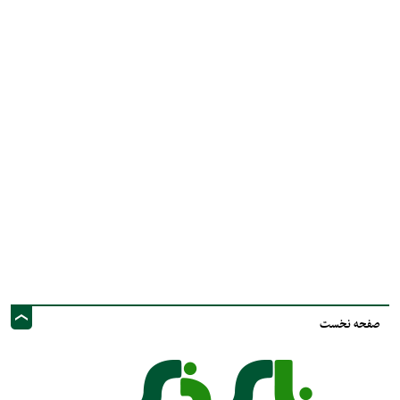
صفحه نخست
نشانی ایمیل: info@nayzinews.ir - صاحب امتیاز و مدیر مسئول : محمد مهدی توکل
- نشانی دفتر: استان فارس - شهرستان نی ریز - خیابان ولی عصر عج - پيامك و
فضاي مجازي :09020925030
کلیه حقوق محفوظ است. استفاده از مطالب با ذکر منبع بلامانع است.
طراحی و تولید :"
ایران سامانه