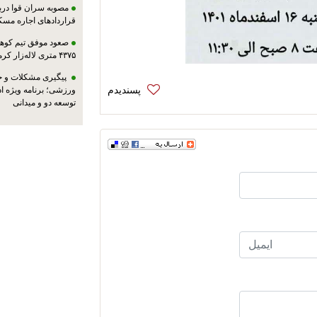
مصوبه سران قوا دربا
قراردادهای اجاره مسک
صعود موفق تیم کوهنو
۴۳۷۵ متری لاله‌زار کرمان
پیگیری مشکلات و حم
ورزشی؛ برنامه ویژه ا
توسعه دو و میدانی