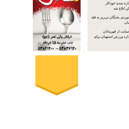
ره تمدید خودکار
ن ابلاغ شد
ردی بختگان نی‌ریز به قله
ایت از قهرمانان
داره ورزش استهبان برای