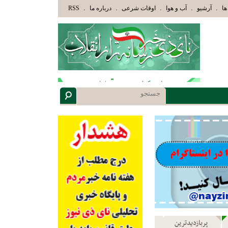
كَ الَّذِينَ هَدَاهُمُ اللَّهُ وَأُوْلَئِكَ هُمْ أُوْلُوا الْأَلْبَابِ» عاقلان هدایت یافته،حرفها را میشنوند 
.
.
.
.
.
ها
آرشیو
آب و هوا
اوقات شرعی
درباره ما
RSS
پربازدیدترین