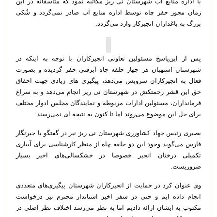
با اداره منابع آب شهرستان نی ریز مکاتبه نمود که متاسفانه در این
زمان مجوز حفر چاه توسط اداره منابع آب صادر نمی‌گردد و شُکی
بزرگ به باغداران انجیرکار وارد می‌گردد.
پس از این‌پاسخ مسئولین تعاونی انجیرکاران با توجه به اینکه در
شهرستان استهبان هر چهار حلقه چاه آبرفتی حفر گردیده و بصورت
فعال به انجیرکاران سرویس می‌دهد، پیگیری های زیادی جهت احقاق
حق این قشر زحمتکش در شهرستان نی ریز انجام می‌دهد و به سراغ
فرمانداران، مسئولین ادارات مربوطه و نمایندگان مجلس ادوار مختلف
برای حل این موضوع می‌روند اما تا کنون به نتیجه ای نمی‌رسند.
بصیری رئیس جهاد کشاورزی شهرستان نی ریز نیز در گفتگو با خبرنگار
فارس می‌گوید وجود این دو حلقه چاه از منظر کارشناسی برای آبیاری
تکمیلی درختان انجیر خصوصا در خشکسالی‌های اخیر بسیار
ضروریست.
وی عنوان کرد در حمایت از انجیرکاران شهرستان پیگیری‌های متعددی
انجام داده ایم و حتی در سفر اخیر استاندار محترم نیز درخواست
مکتوب به ایشان ارائه دادیم اما به نظر می‌رسد اختلاف نظر اصلی در