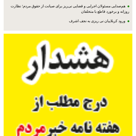
هم‌صدایی مسئولان اجرایی و قضایی نی‌ریز برای صیانت از حقوق مردم؛ نظارت
روزانه و برخورد قاطع با متخلفان
ورود کربلاییان نی ریزی به نجف اشرف