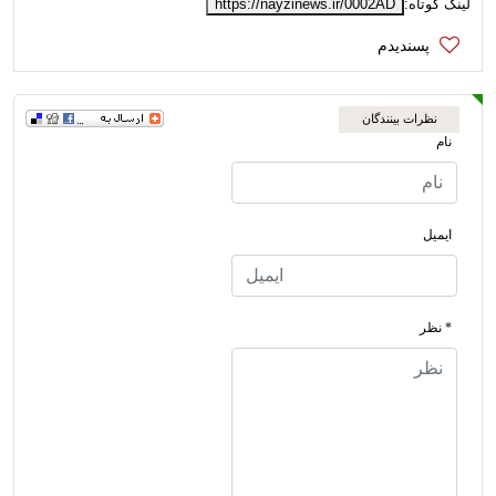
لینک کوتاه:
https://nayzinews.ir/0002AD
نظرات بینندگان
نام
ایمیل
* نظر