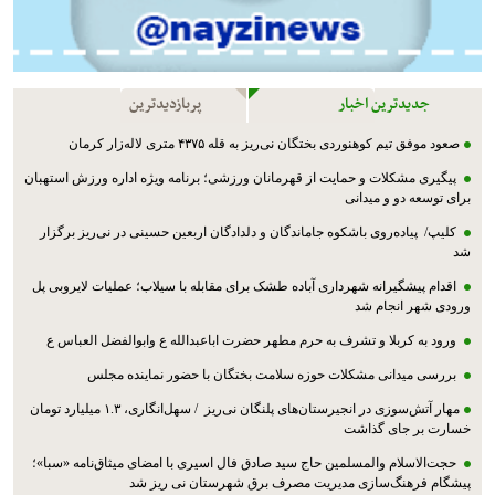
جدیدترین اخبار
پربازدیدترین
صعود موفق تیم کوهنوردی بختگان نی‌ریز به قله ۴۳۷۵ متری لاله‌زار کرمان
پیگیری مشکلات و حمایت از قهرمانان ورزشی؛ برنامه ویژه اداره ورزش استهبان
برای توسعه دو و میدانی
کلیپ/ پیاده‌روی باشکوه جاماندگان و دلدادگان اربعین حسینی در نی‌ریز برگزار
شد
اقدام پیشگیرانه شهرداری آباده طشک برای مقابله با سیلاب؛ عملیات لایروبی پل
ورودی شهر انجام شد
ورود به کربلا و تشرف به حرم مطهر حضرت اباعبدالله ع وابوالفضل العباس ع
بررسی میدانی مشکلات حوزه سلامت بختگان با حضور نماینده مجلس
مهار آتش‌سوزی در انجیرستان‌های پلنگان نی‌ریز / سهل‌انگاری، ۱.۳ میلیارد تومان
خسارت بر جای گذاشت
حجت‌الاسلام والمسلمین حاج سید صادق فال اسیری با امضای میثاق‌نامه «سبا»؛
پیشگام فرهنگ‌سازی مدیریت مصرف برق شهرستان نی ریز شد