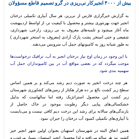
بیش از ۴۰۰۰ انجیرکار نی‌ریزی در گرو تصمیم قاطع مسؤولان
به گزارش خبرگزاری فارس از نی‌ریز، هر سال آبیاری تکمیلی درختان
انجیر جهت بهره‌وری بیشتر و محصول با کیفیت تر، از اواسط اردیبهشت
ماه آغاز میشود و تلمبه‌های معروف به نی ریزی، زارعی، شهرداری،
شفیعی و حتی استخر پشت پارک آزادی (معروف به استخر شهرداری )
به طور شبانه روز به کامیونهای حمل آب سرویس می‌دهند.
با این وجود در زمان اوج نیاز درختان انجیر به آب، ترافیک درخواست‌ها
موجب میگردد که در بعضی مواقع آب در بین کامیونداران حمل آب
سهمیه بندی شود.
هر چند درخت انجیر به صورت دیم رشد می‌کند و بر همین اساس
سطح زیر کشت بالغ بر ده هزار هکتار از زمین‌های کشاورزی شهرستان
زیر کشت این محصول استراتژیک رفته اما سالهاست که بدلیل
خشکسالی‌های پیاپی دیگر رطوبت موجود در خاک حاصل از
بارندگی‌های سالانه برای رشد این درخت دیم کافی نیست و می‌بایست
با آبیاری‌های تکمیلی کمبود آب درختان را جبران نمود.
همین اتفاق البته در شهرستان استهبان بعنوان اولین شهر انجیر خیز
کشور نیز هر ساله می‌افتد و لذا محصول انجیر استهبان بسیار مرغوب و