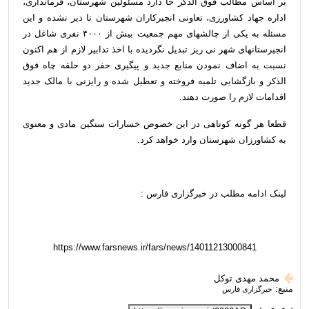
بر اساس مطالب فوق الذکر جا دارد مسئولین شهرستان، فرمانداری،
اداره جهاد کشاورزی، تعاونی انجیرکاران شهرستان تا دیر نشده و این
مسئله به یکی از چالشهای مهم جمعیت بیش از ۴۰۰۰ نفری شاغل در
انجیرستانهای شهر نی ریز تبدیل نگردیده با اخذ تدابیر لازم از هم اکنون
نسبت به اضاف نمودن منابع جدید و پیگیری حفر دو حلقه چاه فوق
الذکر و بازگشایی تلمبه فروخته و تعطیل شده و رایزنی با مالک جدید
اقدامات لازم را صورت دهند.
قطعا هر گونه کوتاهی در این خصوص خسارات سنگین مادی و معنوی
به کشاورزان شهرستان وارد خواهد کرد.
لینک ادامه مطلب در خبرگزاری فارس :
https://www.farsnews.ir/fars/news/14011213000841
محمد مهدی توکل
منبع:
خبرگزاری فارس