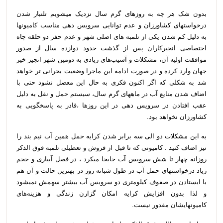
بدون شک هر چه به روزهای گرم سال نزدیک میشویم تلنبار شدن
درخواستهای کشاورزان و عدم توانایی سرویس دهی مناسب کامیونها
به دلیل کم شدن یکی از تلمبه های اصلی شهر و عدم حفر دو حلقه چاه
اختصاصی انجیرکاران پس از گذشت حدود دوازده سال از صدور
موافقت اولیه آن، مشکلات و آسیب‌های زیادی به دومین شهر انجیر خیر
جهان وارد کرده و در صورت ادامه این ماجرا وضعیت بحرانی تر خواهد
شد به شکلی که اگر اکنون فکری به حال این معضل نشود حتی با
اضاف شدن منایع آب در ماههای گرم سال، سیستم حمل و نقل به دلیل
عقب افتادن در سرویس دهی در این روزها ،قادر به پاسخگویی به
کشاورزان نخواهد بود.
به این مشکلات دو الی سه برابر شدن کرایه حمل همین آب نیم بند را
نیز اضاف کنید . کامیونی که تا قبل از فروش و تعطیلی تلمبه فوق الذکر
روزانه چهار تا شش سرویس آب جابجا میکرد ، در فصل آبیاری و حجم
زیاد درخواستهای حمل آب در طول شبانه روز در بهترین حالت و آن هم
با ایستادن در صفوف کیلومتری دو سرویس آب بیشتر سهمش نمیشود
و لذا بدون افزایش کرایه امکان گزارن زندگی و هزینه‌های
کامیونهایشان مقدور نیست.