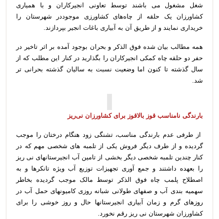
شغل مشغول می باشند توسط تعاونی انجیرکاران و با همیاری
کشاورزان یک حلقه از چاه‌های کشاورزی موجوددر شهرستان را
خریداری نمایند و از طریق آن به آبیاری باغات انجیر بپردازند.
همه مطالب بیان شده فوق الذکر و بحران بوجود آمده بر اثر تاخیر در
حفر دو حلقه چاه کمکی انجیرکاران را بگذارید در کنار این مطلب که از
سال گذشته تا کنون اما وضعیت نسبت به سالیان گذشته بحرانی تر
شد.
بارندگی نامناسب قوز بالاقوز برای کشاورزان نی‌ریز
از طرفی عدم بارندگی مناسب، تشنگی زود هنگام درختان را موجب
گردیده و از طرف دیگر فروش یکی از تلمبه های شخصی مهم که در
کنار چندین تلمبه شخصی دیگر بخشی از تامین آب انجیرستانهای نی ریز
را بعهده داشتند و جمع آوری تجهیزات توزیع آب ویژه تانکرها و به
اصطلاح پلمب چاه فوق الذکر توسط مالک موجب گردیده بخاطر
سهمیه بندی آب و صفهای طولانی شبانه روزی کامیونهای حمل آب در
روزهای گرم و زمان آبیاری انجیرستانها حال و روز خوشی را برای
کشاورزان شهرستان نی ریز رقم نخورد.