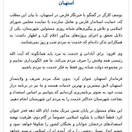
استهبان
یوسف کارگر در گفتگو با خبرنگار فارس در استهبان، با بیان این مطلب
که، حمایت استاندار فارس و تعامل سازنده با نماینده مجلس شورای
اسلامی و تلاش و پیگیری‌های شبانه روزی مسئولین شهرستان، یکی از
دلایل تحقق و اجرای پروژه‌های مذکور اعلام کرد و اظهار داشت: به
همکارانم تذکر داده‌ام که خدمت به مردم شب و روز نمی‌شناسد.
وی افزود: برای آبادانی و خدمت به مرد باید همانگونه که آیت الله
رئیسی همه وقتش را صرف مردم می‌کند، ما هم الگو‌برداری نماییم و
در مجموعه دولت شبانه روز فقط به فکر خدمت به مردم باشیم.
فرماندار استهبان عنوان کرد: بدون شک مردم شریف و ولایتمدار
استهبان لایق بیشترین و بهترین خدمات هستند و ما نیز در برنامه دراز
مدت خود به نحوی برنامه‌ریزی کرده‌ایم که بتوانیم بر اساس استعداد و
بضاعت شهرستان حداکثر خدمت را به مردم این شهرستان انجام دهیم.
این مقام مسئول در پایان ضمن تبریک مجدد ایام الله دهه فجر عنوان
کرد: قطعاً انقلاب با شکوه اسلامی خصوصاً در گام دوم، ظرفیت نهفته
استعداد‌های درخشان جوانان و نخبگان کشور را شکوفا خواهد نمود و
چشم انداز بسیار روشنی را برای آینده ایران اسلامی ترسیم خواهد