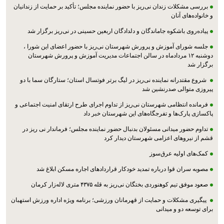
بررسی مشکلات زندان نی‌ریز با حضور نماینده مجلس؛ تأکید بر حمایت از زندانیان
و خانواده‌های آنان
پیاده‌روی باشکوه جاماندگان و دلدادگان اربعین حسینی در نی‌ریز برگزار شد
جلسه شورای آموزش و پرورش شهرستان نی‌ریز با حضور اعضای این شورا ،
دوشنبه ۱۲ مردادماه در سالن اجتماعات مدیریت آموزش و پرورش شهرستان
برگزار شد
شروع مقتدرانه نماینده نی‌ریز در لیگ برتر فوتسال استان؛ ستارگان سما با دو
پیروزی متوالی صدرنشین شد
فرمانده انتظامی شهرستان نی‌ریز از تداوم اجرای طرح ارتقای امنیت اجتماعی و
پاکسازی پارک‌ها و تفرجگاه‌های این شهرستان خبر داد
تداوم حضور میدانی مسئولان بدنبال حضور نماینده مجلس؛ فرماندار نی ریز در
قشم از نیروهای اعزامی شهرستان دیدار کرد
کمک‌های اولیه عرق‌سوز
مصوبه سران قوا درباره تمدید خودکار قراردادهای اجاره مسکن ابلاغ شد
صعود موفق تیم کوهنوردی بختگان نی‌ریز به قله ۴۳۷۵ متری لاله‌زار کرمان
پیگیری مشکلات و حمایت از قهرمانان ورزشی؛ برنامه ویژه اداره ورزش استهبان
برای توسعه دو و میدانی