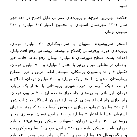
نمود.
خلاصه مهم‌ترین طرح‌ها و پروژه‌های عمرانی قابل افتتاح در دهه فجر
سال ۱۴۰۱ شهرستان استهبان- با مجموع اعتبار ۶۰۴ میلیارد و ۳۸۰
میلیون تومان
استخر سرپوشیده استهبان با سرمایه‌گذاری ۷۰ میلیارد تومان،
پروژه‌های حوزه برقرسانی (اصلاح و توسعه، روشنائی، رفع افت ولتاژ،
احداث پست سطح شهرستان ۵ میلیارد تومان، رفع نقاط حادثه خیز
جاده‌ای در مناطق خیر و رونیز با اعتبار ۱ میلیارد و ۹۰۰ میلیون تومان،
تکمیل ۴ واحد پانسیون پزشکان، سیستم اطفا حریق و درز انقطاع
بیمارستان استهبان با اعتبار یک میلیارد و ۷۰۰ میلیون تومان، اصلاح و
توسعه شبکه آبرسانی شرب شهری وروستائی با اعتبار یک میلیارد
تومان، آبرسانی به روستای چاه دراز منطقه ایج ۲۰۰ میلیون تومان،
راه‌اندازی چاه آب آشامیدنی یک میلیارد تومان، ‌ایستگاه پمپاژ آب شهر
ایج ۲۵۰ میلیون تومان، بهسازی و روکش آسفالت ۲۰ کیلومتر جاده‌ای
استهبان- فسا با اعتبار ۲ میلیارد و ۱۰۰ میلیون تومان، بهسازی معابر
روستائی ۴۰۰ میلیون تومان، تسهیلات مسکن روستائی۱۵ میلیارد
تومان، نامین مسکن نیازمندان ۲۸۰ میلیون تومان، کنساتره و کرومیت
و منگنزرودبال۴۵۰ میلیارد تومان، کارگاه تولید سبد میوه ۴۰میلیارد