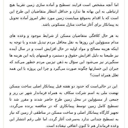
اما آنچه مشخص است فرایند تسطیح و آماده سازی زمین تقریبا هیچ
ارتباطی به این بهانه ها ندارد و حداقل انتظار متقاضیان این طرح این
است که با اقدام به‌موقع میبایست زمین مورد نظر امروز آماده تحویل
به پیمانکار برای آغاز ساخت منازل مسکونی باشد.
به هر حال کلافگی متقاضیان مسکن از شرایط موجود و وعده های
مدام مسؤولین این روزها به نقل محافل مردم تبدیل شده و با توجه به
اینکه هزینه مصالح و مواد اولیه در حال افزایش است و در سال آینده
نیز طبیعتا به دلیل افزایش حقوق و دستمزد و قیمتهای پایه این هزینه ها
سنگین‌تر نیز می‌شود این سؤال به ذهن تیزبین مردم خطور می‌کند که
جبران این خسارتها چگونه صورت می‌گیرد و چرا این پروژه با این همه
تعلل همراه است؟
این در حالی‌است که حدود دو هفته قبل پیمانکار اصلی ساخت مسکن
نهضت ملی به اسم شرکت سکاف به همراه فرماندار شهر نی ریز و
جمعی از مسؤولین در محل زمین طرح حاضر شدند و مقرر شد تا
تسطیح کامل زمین توسط پیمانکاری که در مناقصه برنده می‌گردد،
تجهیز کارگاه پیمانکار اصلی و ساخت مسکن در مناطقی از زمین که نیاز
به تسطیح چندانی ندارد به‌سرعت آغاز گردد، اما علی رغم انتشار این
وعده فرماندار هم تا کنون اتفاقی نیفتاده است.