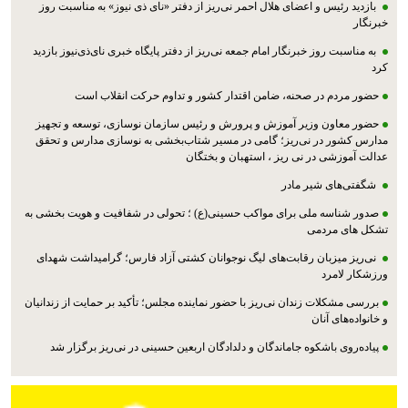
بازدید رئیس و اعضای هلال احمر نی‌ریز از دفتر «نای ذی نیوز» به مناسبت روز
خبرنگار
به مناسبت روز خبرنگار امام جمعه نی‌ریز از دفتر پایگاه خبری نای‌ذی‌نیوز بازدید
کرد
حضور مردم در صحنه، ضامن اقتدار کشور و تداوم حرکت انقلاب است
حضور معاون وزیر آموزش و پرورش و رئیس سازمان نوسازی، توسعه و تجهیز
مدارس کشور در نی‌ریز؛ گامی در مسیر شتاب‌بخشی به نوسازی مدارس و تحقق
عدالت آموزشی در نی ریز ، استهبان و بختگان
شگفتی‌های شیر مادر
صدور شناسه ملی برای مواکب حسینی(ع) ؛ تحولی در شفافیت و هویت بخشی به
تشکل های مردمی
نی‌ریز میزبان رقابت‌های لیگ نوجوانان کشتی آزاد فارس؛ گرامیداشت شهدای
ورزشکار لامرد
بررسی مشکلات زندان نی‌ریز با حضور نماینده مجلس؛ تأکید بر حمایت از زندانیان
و خانواده‌های آنان
پیاده‌روی باشکوه جاماندگان و دلدادگان اربعین حسینی در نی‌ریز برگزار شد