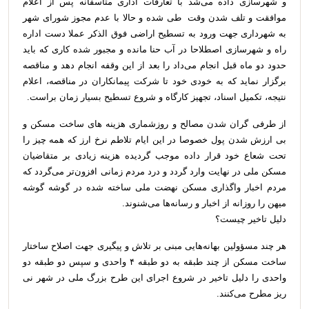
و شهرسازی داده می‌شد با تعارفات اداری متاسفانه پس از اعلام
موافقت و تلف شدن وقت طی شده و حالا با عدم مجوز شورای شهر
به شهرداری جهت ورود به تسطیح اراضی فوق الذکر عملا دست اداره
راه و شهرسازی اصطلاحا در آب حنا مانده و مجبور شده کاری که باید
حدود دو ماه قبل انجام می‌داد را بعد از این وقفه انجام دهد و مناقصه
برگزار نماید که به خودی خود تا شرکت پیمانکاران در مناقصه، اعلام
نتیجه، تکمیل اسناد، تجهیز کارگاه و شروع تسطیح بسیار زمان براست.
از طرفی گران شدن مصالح و روزشماری هزینه های ساخت مسکن و
بی ارزش شدن پول خصوصا در این ایام تلاطم نرخ ارز که همه چیز را
تحت شعاع خود قرار داده موجب گردیده هزینه زیادی بر متقاضیان
مسکن ملی در نهایت وارد گردد و درد مردم زمانی افزون‌تر می‌گردد که
مردم اخبار واگذاری مسکن نهضت ملی ساخته شده در گوشه گوشه
میهن را روزانه از اخبار و رسانه‌ها می‌شنوند.
دلیل تاخیر چیست؟
هر چند مسؤولین بهانه‌هایی مبنی بر تلاش و پیگیری جهت اصلاح ساختار
ساخت مسکن از چند طبقه به دو طبقه ۴ واحدی و سپس دو‌ طبقه دو
واحدی را دلیل تاخیر در شروع اجرای این طرح بزرگ ملی در شهر نی
ریز مطرح می‌کنند.