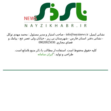
نشانی ایمیل: info@nayzinews.ir - صاحب امتیاز و مدیر مسئول : محمد مهدی توکل
- نشانی دفتر: استان فارس - شهرستان نی ریز - خیابان ولی عصر عج - پيامك و
فضاي مجازي :09020925030
کلیه حقوق محفوظ است. استفاده از مطالب با ذکر منبع بلامانع است.
طراحی و تولید :"
ایران سامانه