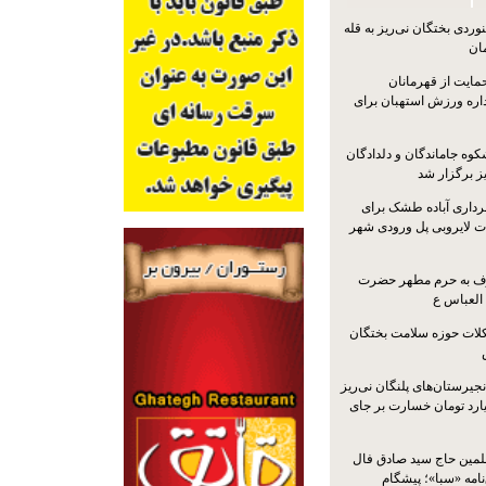
ردی بختگان نی‌ریز به قله
ایت از قهرمانان
داره ورزش استهبان برای
کوه جاماندگان و دلدادگان
ز برگزار شد
رداری آباده طشک برای
ات لایروبی پل ورودی شهر
شرف به حرم مطهر حضرت
 العباس ع
ات حوزه سلامت بختگان
جیرستان‌های پلنگان نی‌ریز
انگاری، ۱.۳ میلیارد تومان خسارت بر جای
لمین حاج سید صادق فال
نامه «سبا»؛ پیشگام