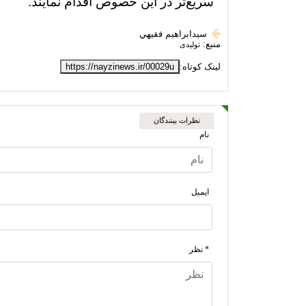
سریع‌تر در این خصوص اقدام نمایند.
سيدابراهيم فقيهي
منبع:
تولیدی
لینک کوتاه:
https://nayzinews.ir/00029u
نظرات بینندگان
نام
ایمیل
* نظر