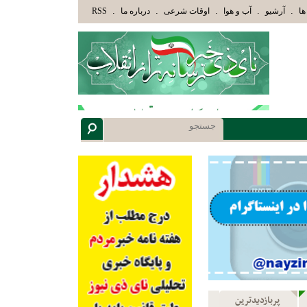
ُوْلَئِكَ الَّذِينَ هَدَاهُمُ اللَّهُ وَأُوْلَئِكَ هُمْ أُوْلُوا الْأَلْبَابِ» عاقلان هدایت یافته،حرفها را م
.
.
.
.
.
ها
آرشیو
آب و هوا
اوقات شرعی
درباره ما
RSS
پربازدیدترین