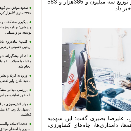
مدیر جهاد کشاورزی شهرستان نی‌ریز از توزیع سه میلیون و 385هزار و 583
ر داد.
صعود موفق تیم کوهنو
۴۳۷۵ متری لاله‌زار کرمان
پیگیری مشکلات و حم
ورزشی؛ برنامه ویژه ا
توسعه دو و میدانی
کلیپ/ پیاده‌روی باش
اربعین حسینی در نی‌ری
اقدام پیشگیرانه شه
مقابله با سیلاب؛ عملی
انجام شد
ورود به کربلا و ت
اباعبدالله ع وابوالفضل
بررسی میدانی مشکل
با حضور نماینده مجلس
مهار آتش‌سوزی در ان
/ سهل‌
گذاشت
رس، علیرضا بصیری گفت: این سهمیه
حجت‌الاسلام والمس
ها، دامداری‌ها، چاه‌های کشاورزی،
اسیری با امضای میثاق‌