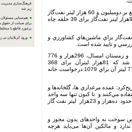
ت.
فرهنگ‌سازی مدیریت 
ریز شد
به گفته وی؛ تا پایان بهمن‌ ماه امسال بالغ بر دومیلیون و 60 هزار ليتر نفت‌گاز
هم‌صدایی مسئولان ا
براي 431 دستگاه ماشين‌كشاورزي و 995هزار لیتر نفت‌گاز برای 39 حلقه چاه
برای صیانت از حقوق م
برخورد قاطع با متخلفا
مدت 1349 درخواست نفت‌گاز براي ماشين‌هاي كشاورزي و
ورود کربلاییان نی 
بصیری همچنین ابرازکرد: در فصول پاییز و زمستان امسال، 296هزار و 776
ليتر نفت سفید بین کشاورزان توزیع شد که 81هزار لیترآن برای 368
درخواست واحد دامداري و 215هزار و 776 ليتر آن براي 1079 درخواست خانه
کرد: عمده مرغداري ها، گلخانه‌ها و
اده مي‌كنند و تا کنون تنها سه واحد
د ده‌هزار و 23هزار
ليتر نفت گاز
یص سوخت به واحدهای بدون مجوز و
ارد و مالکین آن‌ها می‌باید هرچه