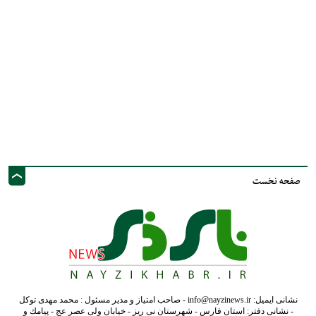
صفحه نخست
نشانی ایمیل: info@nayzinews.ir - صاحب امتیاز و مدیر مسئول : محمد مهدی توکل
- نشانی دفتر: استان فارس - شهرستان نی ریز - خیابان ولی عصر عج - پيامك و