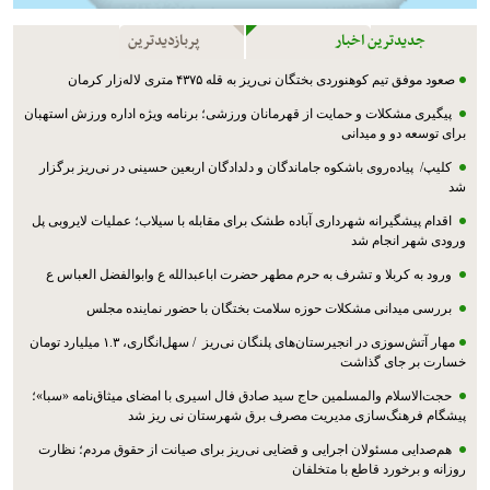
جدیدترین اخبار
پربازدیدترین
صعود موفق تیم کوهنوردی بختگان نی‌ریز به قله ۴۳۷۵ متری لاله‌زار کرمان
پیگیری مشکلات و حمایت از قهرمانان ورزشی؛ برنامه ویژه اداره ورزش استهبان
برای توسعه دو و میدانی
کلیپ/ پیاده‌روی باشکوه جاماندگان و دلدادگان اربعین حسینی در نی‌ریز برگزار
شد
اقدام پیشگیرانه شهرداری آباده طشک برای مقابله با سیلاب؛ عملیات لایروبی پل
ورودی شهر انجام شد
ورود به کربلا و تشرف به حرم مطهر حضرت اباعبدالله ع وابوالفضل العباس ع
بررسی میدانی مشکلات حوزه سلامت بختگان با حضور نماینده مجلس
مهار آتش‌سوزی در انجیرستان‌های پلنگان نی‌ریز / سهل‌انگاری، ۱.۳ میلیارد تومان
خسارت بر جای گذاشت
حجت‌الاسلام والمسلمین حاج سید صادق فال اسیری با امضای میثاق‌نامه «سبا»؛
پیشگام فرهنگ‌سازی مدیریت مصرف برق شهرستان نی ریز شد
هم‌صدایی مسئولان اجرایی و قضایی نی‌ریز برای صیانت از حقوق مردم؛ نظارت
روزانه و برخورد قاطع با متخلفان