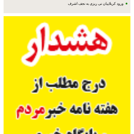
ورود کربلاییان نی ریزی به نجف اشرف