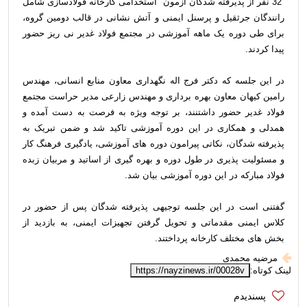
32 نفر از پذیرفته شدگان آزمون استخدامی کارخانه فولادسازی شامل
رانندگان جرثقیل و پرسنل ایمنی و آتش نشانی در قالب دومین گروه،
برای طی دوره یک ماهه آموزشی در مجتمع فولاد غدیر نی ریز حضور
پیدا کردند.
در این جلسه که دکتر فرج اله نگهداری معاون منابع انسانی، مهندس
رامین کیهان معاون بهره برداری و مهندس زارعی مدیر حراست مجتمع
فولاد غدیر حضور داشتنند، بر توجه ویژه به فرصت به دست آمده و
همدلی و همکاری در این دوره آموزشی تاکید شد و ضمن تبریک به
پذیرفته شدگان، نکاتی پیرامون دوره های آموزشی، یادگیری فرهنگ کار
و مسئولیت پذیری در طول دوره و بهره گیری از اساتید و مربیان زبده
فولاد مبارکه در این دوره آموزشی بیان شد.
گفتنی است در این جلسه توجیهی پذیرفته شدگان پس از حضور در
کلاس ایمنی مقدماتی و تحویل گرفتن تجهیزات ایمنی، به بازدید از
بخش های مختلف کارخانه پرداختند.
مرضیه محمدی
لینک کوتاه:
https://nayzinews.ir/00028v