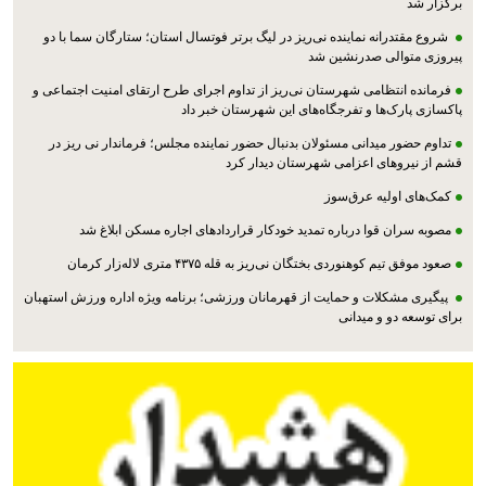
برگزار شد
شروع مقتدرانه نماینده نی‌ریز در لیگ برتر فوتسال استان؛ ستارگان سما با دو
پیروزی متوالی صدرنشین شد
فرمانده انتظامی شهرستان نی‌ریز از تداوم اجرای طرح ارتقای امنیت اجتماعی و
پاکسازی پارک‌ها و تفرجگاه‌های این شهرستان خبر داد
تداوم حضور میدانی مسئولان بدنبال حضور نماینده مجلس؛ فرماندار نی ریز در
قشم از نیروهای اعزامی شهرستان دیدار کرد
کمک‌های اولیه عرق‌سوز
مصوبه سران قوا درباره تمدید خودکار قراردادهای اجاره مسکن ابلاغ شد
صعود موفق تیم کوهنوردی بختگان نی‌ریز به قله ۴۳۷۵ متری لاله‌زار کرمان
پیگیری مشکلات و حمایت از قهرمانان ورزشی؛ برنامه ویژه اداره ورزش استهبان
برای توسعه دو و میدانی