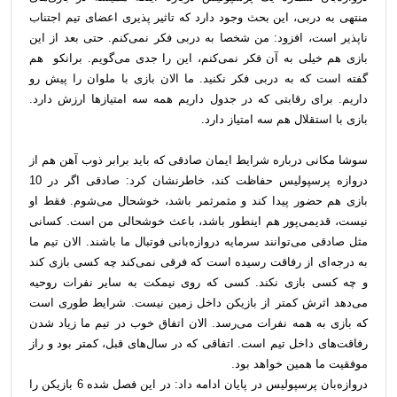
منتهی به دربی، این بحث وجود دارد که تاثیر پذیری اعضای تیم اجتناب
ناپذیر است، افزود: من شخصا به دربی فکر نمی‌کنم. حتی بعد از این
بازی هم خیلی به آن فکر نمی‌کنم، این را جدی می‌گویم. برانکو هم
گفته است که به دربی فکر نکنید. ما الان بازی با ملوان را پیش رو
داریم. برای رقابتی که در جدول داریم همه سه امتیازها ارزش دارد.
بازی با استقلال هم سه امتیاز دارد.
سوشا مکانی درباره شرایط ایمان صادقی که باید برابر ذوب آهن هم از
دروازه پرسپولیس حفاظت کند، خاطرنشان کرد: صادقی اگر در 10
بازی هم حضور پیدا کند و مثمرثمر باشد، خوشحال می‌شوم. فقط او
نیست، قدیمی‌پور هم اینطور باشد، باعث خوشحالی من است. کسانی
مثل صادقی می‌توانند سرمایه دروازه‌بانی فوتبال ما باشند. الان تیم ما
به درجه‌ای از رفاقت رسیده است که فرقی نمی‌کند چه کسی بازی کند
و چه کسی بازی نکند. کسی که روی نیمکت به سایر نفرات روحیه
می‌دهد اثرش کمتر از بازیکن داخل زمین نیست. شرایط طوری است
که بازی به همه نفرات می‌رسد. الان اتفاق خوب در تیم ما زیاد شدن
رفاقت‌های داخل تیم است. اتفاقی که در سال‌های قبل، کمتر بود و راز
موفقیت ما همین خواهد بود.
دروازه‌بان پرسپولیس در پایان ادامه داد: در این فصل شده 6 بازیکن را