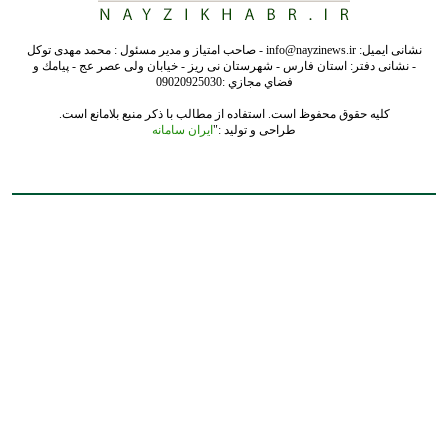
نشانی ایمیل: info@nayzinews.ir - صاحب امتیاز و مدیر مسئول : محمد مهدی توکل
- نشانی دفتر: استان فارس - شهرستان نی ریز - خیابان ولی عصر عج - پيامك و
فضاي مجازي :09020925030
کلیه حقوق محفوظ است. استفاده از مطالب با ذکر منبع بلامانع است.
طراحی و تولید :"
ایران سامانه