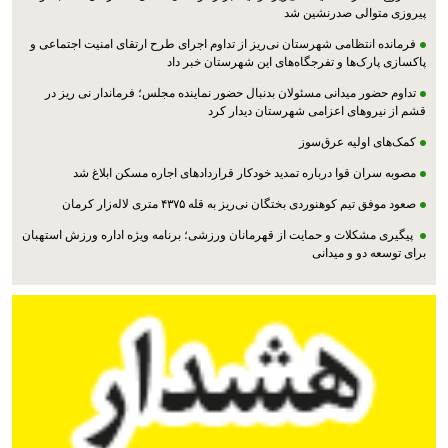
پیروزی متوالی صدرنشین شد
فرمانده انتظامی شهرستان نی‌ریز از تداوم اجرای طرح ارتقای امنیت اجتماعی و
پاکسازی پارک‌ها و تفرجگاه‌های این شهرستان خبر داد
تداوم حضور میدانی مسئولان بدنبال حضور نماینده مجلس؛ فرماندار نی ریز در
قشم از نیروهای اعزامی شهرستان دیدار کرد
کمک‌های اولیه عرق‌سوز
مصوبه سران قوا درباره تمدید خودکار قراردادهای اجاره مسکن ابلاغ شد
صعود موفق تیم کوهنوردی بختگان نی‌ریز به قله ۴۳۷۵ متری لاله‌زار کرمان
پیگیری مشکلات و حمایت از قهرمانان ورزشی؛ برنامه ویژه اداره ورزش استهبان
برای توسعه دو و میدانی