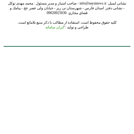
نشانی ایمیل: info@nayzinews.ir - صاحب امتیاز و مدیر مسئول : محمد مهدی توکل
- نشانی دفتر: استان فارس - شهرستان نی ریز - خیابان ولی عصر عج - پيامك و
فضاي مجازي :09020925030
کلیه حقوق محفوظ است. استفاده از مطالب با ذکر منبع بلامانع است.
طراحی و تولید :"
ایران سامانه