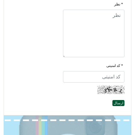
* نظر
* کد امنیتی