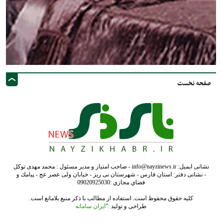
صفحه نخست
نشانی ایمیل: info@nayzinews.ir - صاحب امتیاز و مدیر مسئول : محمد مهدی توکل
- نشانی دفتر: استان فارس - شهرستان نی ریز - خیابان ولی عصر عج - پيامك و
فضاي مجازي :09020925030
کلیه حقوق محفوظ است. استفاده از مطالب با ذکر منبع بلامانع است.
طراحی و تولید :"
ایران سامانه