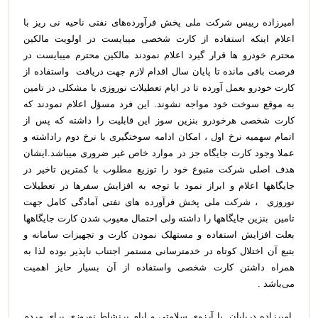
امیرزاده رییس شرکت ملی پخش فرآورده‌های نفتی ناحیه نی ریز با
اعلام اینکه استفاده از کارت شخصی میبایست در اولویت مالکین
محترم خودرو ها قرار گیرد اعلام نمودند مالکین محترم میبایست در
فرصت باقی مانده تا پایان سال اقدام لازم جهت دریافت ‌ واستفاده از
کارت خودرو بعمل آورده تا در ایام تعطیلات نوروزی با مشکلی در تامین
به موقع سوخت خود مواجه نشوند. این فرد مسؤل اعلام نمودند که
کارت شخصی هرخودرو بنزین سوز این قابلیت را داشته که پس از
اتمام سهمیه نرخ اول ، امکان ادامه سوختگیری با نرخ دوم راداشته و
عملا وجود کارت جایگاه جز در موارد خاص غیر ضروری میباشد.ایشان
هدف اصلی شرکت متبوع خود را توزیع مطلوب با کمترین تاخیر در
جایگاهها اعلام و ابراز نمود با توجه به افزایش سفرها در تعطیلات
نوروزی ، شرکت ملی پخش فرآورده های نفتی آمادگی کامل جهت
تامین بنزین جایگاهها را داشته ولی احتمال معیوب شدن کارت جایگاهها
بعلت افزایش استفاده و مستهلک نمودن کارت و تجهیزات سامانه و
بتبع آن اختلال کوتاه در خدمترسانی مستمر اجتناب ناپذیر بوده لذا به
همراه داشتن کارت شخصی واستفاده از آن بسیار حایز اهمیت
می‌باشد .
امیرزاده درپایان با آرزوی سلامتی و ایام پرنشاط نوروزی برای مردم