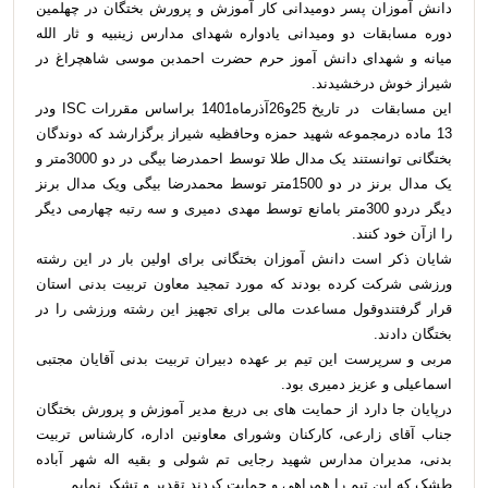
دانش آموزان پسر دومیدانی کار آموزش و پرورش بختگان در چهلمین
دوره مسابقات دو ومیدانی یادواره شهدای مدارس زینبیه و ثار الله
میانه و شهدای دانش آموز حرم حضرت احمدبن موسی شاهچراغ در
شیراز خوش درخشیدند.
این مسابقات در تاریخ 25و26آذرماه1401 براساس مقررات ISC ودر
13 ماده درمجموعه شهید حمزه وحافظیه شیراز برگزارشد که دوندگان
بختگانی توانستند یک مدال طلا توسط احمدرضا بیگی در دو 3000متر و
یک مدال برنز در دو 1500متر توسط محمدرضا بیگی ویک مدال برنز
دیگر دردو 300متر بامانع توسط مهدی دمیری و سه رتبه چهارمی دیگر
را ازآن خود کنند.
شایان ذکر است دانش آموزان بختگانی برای اولین بار در این رشته
ورزشی شرکت کرده بودند که مورد تمجید معاون تربیت بدنی استان
قرار گرفتندوقول مساعدت مالی برای تجهیز این رشته ورزشی را در
بختگان دادند.
مربی و سرپرست این تیم بر عهده دبیران تربیت بدنی آقایان مجتبی
اسماعیلی و عزیز دمیری بود.
درپایان جا دارد از حمایت های بی دریغ مدیر آموزش و پرورش بختگان
جناب آقای زارعی، کارکنان وشورای معاونین اداره، کارشناس تربیت
بدنی، مدیران مدارس شهید رجایی تم شولی و بقیه اله شهر آباده
طشک که این تیم را همراهی و حمایت کردند تقدیر و تشکر نمایم.