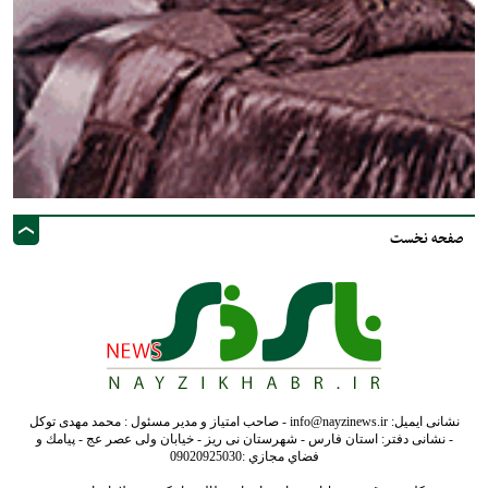
صفحه نخست
نشانی ایمیل: info@nayzinews.ir - صاحب امتیاز و مدیر مسئول : محمد مهدی توکل
- نشانی دفتر: استان فارس - شهرستان نی ریز - خیابان ولی عصر عج - پيامك و
فضاي مجازي :09020925030