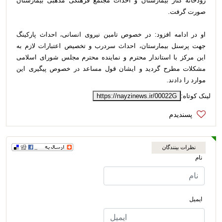
رودخانه کنار بیمارستان و احداث مجتمع فرهنگی مذهبی بیمارستان
صورت گرفت.
او در ادامه افزود: در خصوص تامین نیروی انسانی، احداث پارکینگ
جهت پرسنل بیمارستان، احداث سردرب و تخصیص اعتبارات لازم به
این مرکز با استاندار محترم و نماینده محترم مجلس شورای اسلامی
مشکلات مطرح گردید و ایشان قول مساعد در خصوص پیگیری این
موارد را دادند.
لینک کوتاه:
https://nayzinews.ir/00022G
نظرات بینندگان
نام
ایمیل