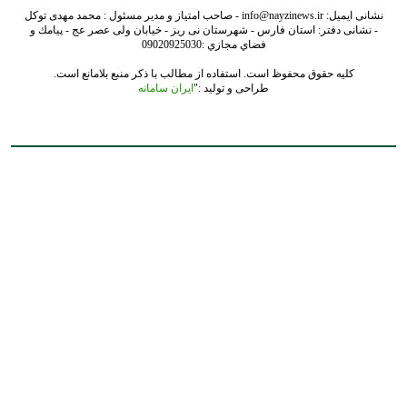
نشانی ایمیل: info@nayzinews.ir - صاحب امتیاز و مدیر مسئول : محمد مهدی توکل
- نشانی دفتر: استان فارس - شهرستان نی ریز - خیابان ولی عصر عج - پيامك و
فضاي مجازي :09020925030
کلیه حقوق محفوظ است. استفاده از مطالب با ذکر منبع بلامانع است.
طراحی و تولید :"
ایران سامانه