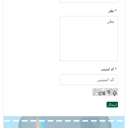
* نظر
* کد امنیتی