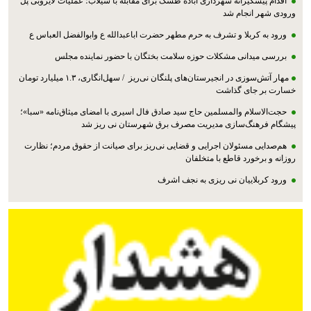
اقدام پیشگیرانه شهرداری آباده طشک برای مقابله با سیلاب؛ عملیات لایروبی پل
ورودی شهر انجام شد
ورود به کربلا و تشرف به حرم مطهر حضرت اباعبدالله ع وابوالفضل العباس ع
بررسی میدانی مشکلات حوزه سلامت بختگان با حضور نماینده مجلس
مهار آتش‌سوزی در انجیرستان‌های پلنگان نی‌ریز / سهل‌انگاری، ۱.۳ میلیارد تومان
خسارت بر جای گذاشت
حجت‌الاسلام والمسلمین حاج سید صادق فال اسیری با امضای میثاق‌نامه «سبا»؛
پیشگام فرهنگ‌سازی مدیریت مصرف برق شهرستان نی ریز شد
هم‌صدایی مسئولان اجرایی و قضایی نی‌ریز برای صیانت از حقوق مردم؛ نظارت
روزانه و برخورد قاطع با متخلفان
ورود کربلاییان نی ریزی به نجف اشرف