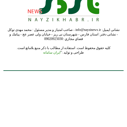
نشانی ایمیل: info@nayzinews.ir - صاحب امتیاز و مدیر مسئول : محمد مهدی توکل
- نشانی دفتر: استان فارس - شهرستان نی ریز - خیابان ولی عصر عج - پيامك و
فضاي مجازي :09020925030
کلیه حقوق محفوظ است. استفاده از مطالب با ذکر منبع بلامانع است.
طراحی و تولید :"
ایران سامانه