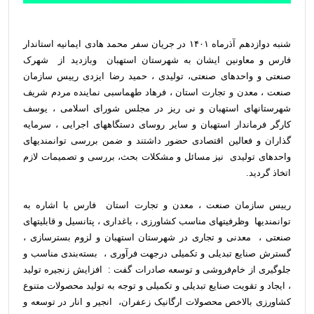
شنبه دوازدهم آذرماه ۱۴۰۱ در جریان سفر محمد هادی ایمانیه استاندار
فارس و معاونین ایشان به شهرستان استهبان وبازدید از شهرک
صنعتی و واحدهای صنعتی، تولیدی ، حمید رضا ایزدی رییس سازمان
صنعت ، معدن و تجارت استان ، فرهاد طهماسبی نماینده مردم شریف
شهرستانهای استهبان و نی ریز در مجلس شورای اسلامی ، یوسف
کارگر فرماندار استهبان و سایر روسای دستگاههای اجرایی ، سرمایه
گذاران و فعالین اقتصادی حضور داشتند و ضمن بررسی توانمندیهای
واحدهای تولیدی نیز مسائل و مشکلات بحث، بررسی و تصمیمات لازم
اتخاذ گردید.
رییس سازمان صنعت ، معدن و تجارت استان فارس با اشاره به
توانمندیها وظرفیتهای مناسب کشاورزی ، باغداری ، پتانسیل و قابلیتهای
صنعتی ، معدنی و تجاری در شهرستان استهبان و لزوم بسترسازی ،
گسترش صنایع تبدیلی و تکمیلی درجهت فرآوری ، بسته‌بندی مناسب و
جلوگیری از خام‌فروشی و توسعه صادرات گفت : افزایش زنجیره تولید
، ایجاد و تقویت صنایع تبدیلی و تکمیلی و توجه به تولید محصولات متنوع
کشاورزی بالاخص محصولات ارگانیک زعفران، انجیر و انار در توسعه و