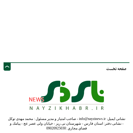
صفحه نخست
نشانی ایمیل: info@nayzinews.ir - صاحب امتیاز و مدیر مسئول : محمد مهدی توکل
- نشانی دفتر: استان فارس - شهرستان نی ریز - خیابان ولی عصر عج - پيامك و
فضاي مجازي :09020925030
کلیه حقوق محفوظ است. استفاده از مطالب با ذکر منبع بلامانع است.
طراحی و تولید :"
ایران سامانه