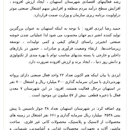
رشد فعالیتهای اقتصادی شهرستان استهبان ، ایجاد ارزش افزوده ،
افزایش سطح درآمد مردم منطقه و افزایش سهم اشتغال صنعتی موثر
دراولویت برنامه ریزی سازمان و وزارت صمت قراردارد.
حمید رضا ایزدی افزود : با توجه به اینکه استهبان به عنوان بزرگترین
تولید کننده انجیر دیم جهان محسوب می شود لذا عملیاتی شدن خوشه
صنعتی انجیردر راستای ارتقای کیفی و کمی تولیدات ، توسعه
زیرساخت‌ها، ارتقاء وضعیت فرآوری و صادرات ، حضور در بازارهای
داخلی و خارجی با بسته بندیهای مناسب توام با بهره مندی از تکنولوژی
و دانش روز دنیا ، ، ایجاد برند و ارزش‌ افزوده ضرورت دارد.
ایزدی با بیان اینکه هم اکنون تعداد ۲۲ واحد فعال صنعتی دارای پروانه
بهره‌برداری با میزان سرمایه گذاری ۳۰۰ میلیارد ریال و اشتغال ۷۰۰ نفر
در استهبان درحال فعالیت هستند، افزود: در این شهرستان ۷ معدن
فعال با ذخیره قطعی بیش از ۵۷ میلیون تن موجود است .
وی اضافه کرد: در شهرستان استهبان تعداد ۳۸ جواز تاسیس با پیش
بینی ۴۵۳۸ میلیارد ریال سرمایه گذاری و ۶۶۱ نفر اشتغال در زمینه های
محصولات از لاستیک و پلاستیک، محصولات کانی غیر فلزی، ساخت
ماشین آلات و تجهیزات، محصولات غذایی و آشامیدنی، شیمیایی و