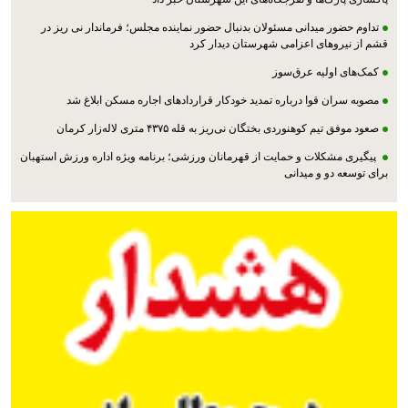
تداوم حضور میدانی مسئولان بدنبال حضور نماینده مجلس؛ فرماندار نی ریز در
قشم از نیروهای اعزامی شهرستان دیدار کرد
کمک‌های اولیه عرق‌سوز
مصوبه سران قوا درباره تمدید خودکار قراردادهای اجاره مسکن ابلاغ شد
صعود موفق تیم کوهنوردی بختگان نی‌ریز به قله ۴۳۷۵ متری لاله‌زار کرمان
پیگیری مشکلات و حمایت از قهرمانان ورزشی؛ برنامه ویژه اداره ورزش استهبان
برای توسعه دو و میدانی