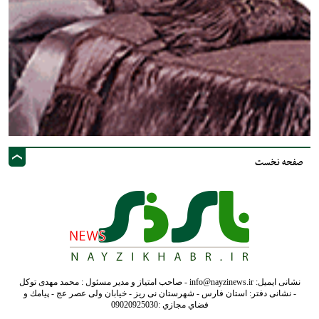
صفحه نخست
نشانی ایمیل: info@nayzinews.ir - صاحب امتیاز و مدیر مسئول : محمد مهدی توکل
- نشانی دفتر: استان فارس - شهرستان نی ریز - خیابان ولی عصر عج - پيامك و
فضاي مجازي :09020925030