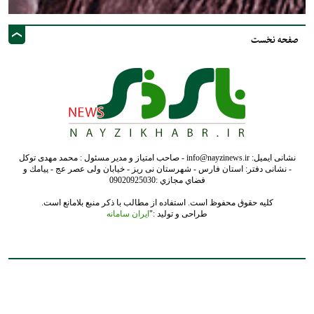
صفحه نخست
نشانی ایمیل: info@nayzinews.ir - صاحب امتیاز و مدیر مسئول : محمد مهدی توکل
- نشانی دفتر: استان فارس - شهرستان نی ریز - خیابان ولی عصر عج - پيامك و
فضاي مجازي :09020925030
کلیه حقوق محفوظ است. استفاده از مطالب با ذکر منبع بلامانع است.
طراحی و تولید :"
ایران سامانه