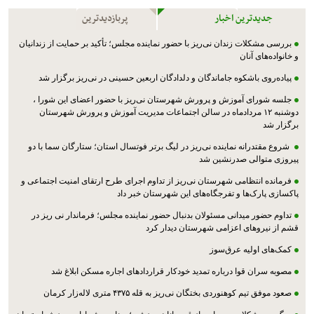
جدیدترین اخبار
پربازدیدترین
بررسی مشکلات زندان نی‌ریز با حضور نماینده مجلس؛ تأکید بر حمایت از زندانیان
و خانواده‌های آنان
پیاده‌روی باشکوه جاماندگان و دلدادگان اربعین حسینی در نی‌ریز برگزار شد
جلسه شورای آموزش و پرورش شهرستان نی‌ریز با حضور اعضای این شورا ،
دوشنبه ۱۲ مردادماه در سالن اجتماعات مدیریت آموزش و پرورش شهرستان
برگزار شد
شروع مقتدرانه نماینده نی‌ریز در لیگ برتر فوتسال استان؛ ستارگان سما با دو
پیروزی متوالی صدرنشین شد
فرمانده انتظامی شهرستان نی‌ریز از تداوم اجرای طرح ارتقای امنیت اجتماعی و
پاکسازی پارک‌ها و تفرجگاه‌های این شهرستان خبر داد
تداوم حضور میدانی مسئولان بدنبال حضور نماینده مجلس؛ فرماندار نی ریز در
قشم از نیروهای اعزامی شهرستان دیدار کرد
کمک‌های اولیه عرق‌سوز
مصوبه سران قوا درباره تمدید خودکار قراردادهای اجاره مسکن ابلاغ شد
صعود موفق تیم کوهنوردی بختگان نی‌ریز به قله ۴۳۷۵ متری لاله‌زار کرمان