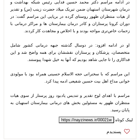
در ادامه مراسم دکتر محمد حسین فدایی رئیس شبکه بهداشت و
درمان شهرستان استهبان ضمن تبریک میلاد حضرت زینب (س) و تقدیر
از هیات منتظران ظهور روستای گرده در برپایی این مراسم گفت: در
دوران کرونا پرستاران و کادر درمان بیمارستان ها و مراکز درمانی با
زحمات خاص‌تری مواجه‌ بودند و با اخلاص و مجاهدت کار کردند.
او در ادامه افزود: در دوسال گذشته جبهه درمانی کشور شامل
متخصصان، پزشکان و پرستاران نقششان برای همه واضح شد و این
فداکاری را تا جایی شاهد بودیم که آنها به خیل شهدا پیوستند.
این مراسم که با سخنرانی حجه الاسلام حسینی همراه بود با مولودی
خوانی مداح اهل بیت حسین شفیعی ادمه پیدا کرد.
مراسم با اهدای لوح تقدیر و تندیس یادبود روز پرستار از سوی هیات
منتظران ظهور به مسئولین بخش های درمانی بیمارستان استهبان به
پایان رسید.
لینک کوتاه:
https://nayzinews.ir/00021w