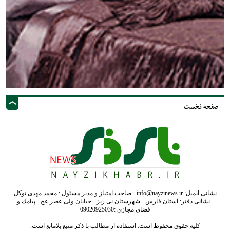
صفحه نخست
نشانی ایمیل: info@nayzinews.ir - صاحب امتیاز و مدیر مسئول : محمد مهدی توکل
- نشانی دفتر: استان فارس - شهرستان نی ریز - خیابان ولی عصر عج - پيامك و
فضاي مجازي :09020925030
کلیه حقوق محفوظ است. استفاده از مطالب با ذکر منبع بلامانع است.