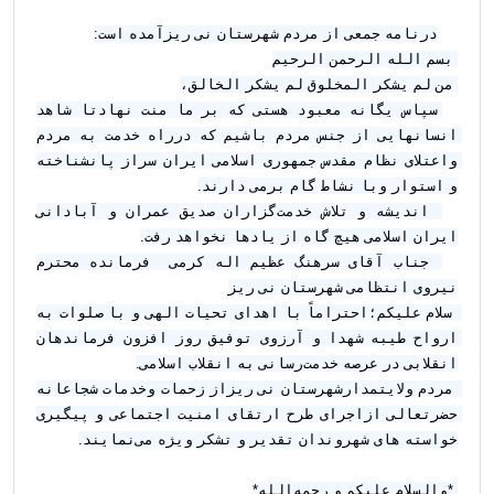
درنامه جمعی از مردم شهرستان نى ريزآمده است:
 بسم الله الرحمن الرحیم
 من لم یشکر المخلوق لم یشکر الخالق،
سپاس یگانه معبود هستی که بر ما منت نهادتا شاهد 
انسانهایی از جنس مردم باشیم که درراه خدمت به مردم 
واعتلای نظام مقدس جمهوری اسلامی ایران سراز پانشناخته 
و استوار وبا نشاط گام برمی دارند.
 اندیشه و تلاش خدمت‌گزاران صدیق عمران و آبادانی 
ایران اسلامی هیچ گاه از یادها نخواهد رفت.
 جناب آقای سرهنگ عظيم اله كرمى  فرمانده محترم 
نیروی انتظامی شهرستان نى ريز
 سلام علیکم؛احتراماً با اهدای تحیات الهی و با صلوات به 
ارواح طیبه شهدا و آرزوی توفیق روز افزون فرماندهان 
انقلابی در عرصه خدمت‌رسانی به انقلاب اسلامی.
 مردم ولایتمدارشهرستان نى ريزاز زحمات وخدمات شجاعانه 
حضرتعالی ازاجرای طرح ارتقای امنیت اجتماعی و پيگيرى 
خواسته هاى شهروندان تقدیر و تشکر ویژه می‌نمایند.
 *والسلام علیکم و رحمه‌الله*