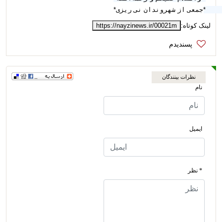
*جمعی از شهروندان نى ريزى* 
لینک کوتاه:
https://nayzinews.ir/00021m
نظرات بینندگان
نام
ایمیل
* نظر