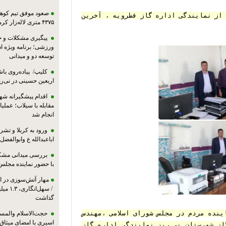
صعود موفق تیم کوهنو
در بازدید مهندس شول نژاد بخشدار قطرویه از نمایندگی اداره گاز قطرویه ، آخرین 
۴۳۷۵ متری لاله‌زار کرمان
پیگیری مشکلات و حم
ورزشی؛ برنامه ویژه ا
توسعه دو و میدانی
کلیپ/ پیاده‌روی باش
اربعین حسینی در نی‌ری
اقدام پیشگیرانه شه
مقابله با سیلاب؛ عملی
انجام شد
ورود به کربلا و ت
اباعبدالله ع وابوالفضل
بررسی میدانی مشکل
با حضور نماینده مجلس
مهار آتش‌سوزی در ان
/ سهل‌
گذاشت
گفتنیست با پیگیری های دکتر طهماسبی نماینده مردم در مجلس شورای اسلامی ،مهندس 
حجت‌الاسلام والمس
اسیری با امضای میثاق‌
یوسفی فرماندار و مهندس خصوص رئیس اداره گاز شهرستان نی ریز نمایندگی اداره گاز 