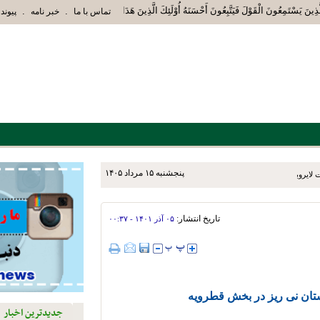
ِينَ يَسْتَمِعُونَ الْقَوْلَ فَيَتَّبِعُونَ أَحْسَنَهُ أُوْلَئِكَ الَّذِينَ هَدَاهُمُ اللَّهُ وَأُوْلَئِكَ ه
.
.
تماس با ما
خبر نامه
پیوند 
پنجشنبه ۱۵ مرداد ۱۴۰۵
 لایروبی پل ورودی شهر انجام
تاریخ انتشار:
۰۵ آذر ۱۴۰۱ - ۰۰:۳۷
ستان نی ریز در بخش قطرویه
جدیدترین اخبار