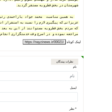
شهرستان در بخش قطرویه مستقر گردید.
مراجعه نموده و  در اسرع وقت خدمتگزاری انجام 
لینک کوتاه:
https://nayzinews.ir/00021I
نظرات بینندگان
نام
ایمیل
* نظر