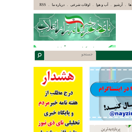
ُمْ أُوْلُوا الْأَلْبَابِ» عاقلان هدایت یافته،حرفها را میشنوند و سپس بهترین را انتخاب میکنند(سوره مبارکه زم
.
.
.
.
.
ها
آرشیو
آب و هوا
اوقات شرعی
درباره ما
RSS
پربازدیدترین