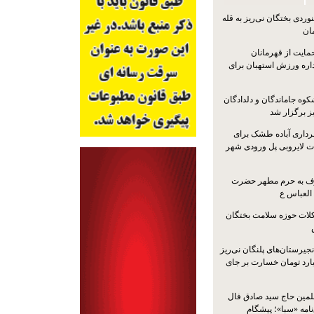
ردی بختگان نی‌ریز به قله
ایت از قهرمانان
داره ورزش استهبان برای
کوه جاماندگان و دلدادگان
ز برگزار شد
رداری آباده طشک برای
ات لایروبی پل ورودی شهر
شرف به حرم مطهر حضرت
 العباس ع
ات حوزه سلامت بختگان
جیرستان‌های پلنگان نی‌ریز
انگاری، ۱.۳ میلیارد تومان خسارت بر جای
لمین حاج سید صادق فال
نامه «سبا»؛ پیشگام