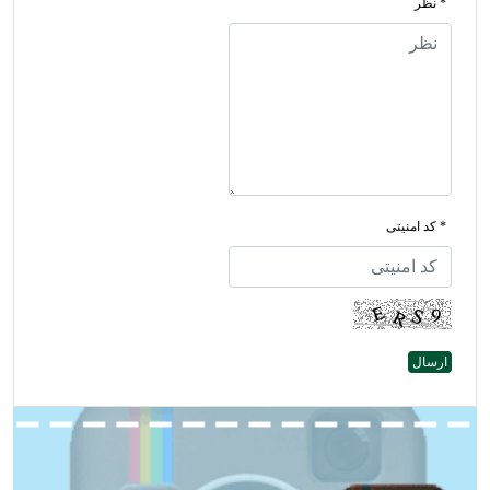
* نظر
* کد امنیتی