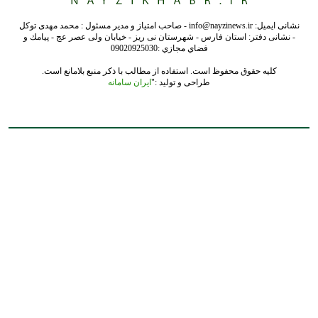
نشانی ایمیل: info@nayzinews.ir - صاحب امتیاز و مدیر مسئول : محمد مهدی توکل
- نشانی دفتر: استان فارس - شهرستان نی ریز - خیابان ولی عصر عج - پيامك و
فضاي مجازي :09020925030
کلیه حقوق محفوظ است. استفاده از مطالب با ذکر منبع بلامانع است.
طراحی و تولید :"
ایران سامانه