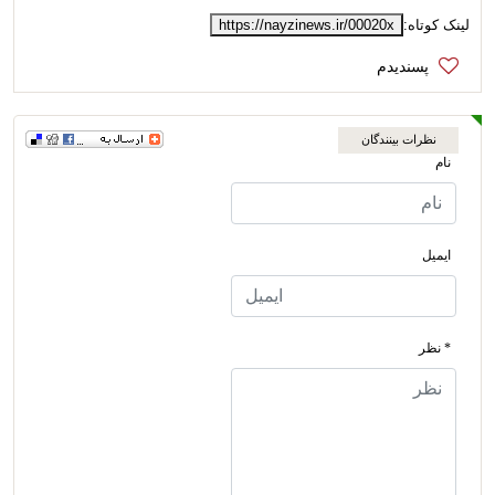
لینک کوتاه:
https://nayzinews.ir/00020x
نظرات بینندگان
نام
ایمیل
* نظر