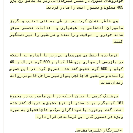
خودروهای عبوری در مسير "سيرجان-نى ريز به یک سواري پژو 
405 مشكوك و دستور ايست را صادر كردند.
وی خاطر نشان كرد: پس از طي مسافتي تعقيب و گريز 
ماموران انتظامي با هوشياري و اقدامات تخصصي موفق 
شدند خودرو را توقيف و راننده و سرنشين را نيز دستگير 
كنند.
فرمانده انتظامی شهرستان نى ريز با اشاره به اينكه 
در بازرسي از سواري پژو 114 كيلو و 500 گرم ترياك و  46 
كيلو و 500 گرم حشيش كشف شد، تصريح كرد: در اين خصوص 
راننده و سرنشين قاچاقچي پس از سير مراحل قانوني روانه 
زندان شدند.
سرهـنگ كرمى با بيان اينكه در اين ماموريت در مجموع 
161 كيلوگرم مواد مخدر از نوع حشيش و ترياك كشف شده 
است، گفت: برخورد با سوداگران مرگ و قاچاقچيان به صورت 
ویژه در دستور کار اين فرماندهی قرار دارد.
 ✍خبرنگار عليرضامقدسى