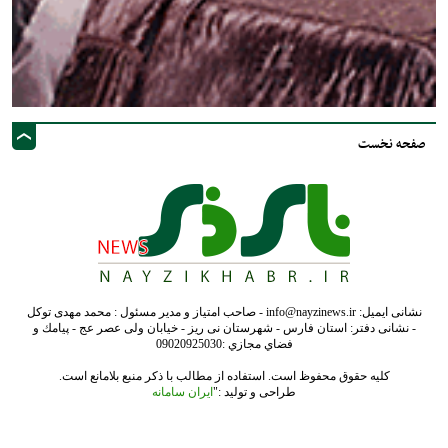
صفحه نخست
نشانی ایمیل: info@nayzinews.ir - صاحب امتیاز و مدیر مسئول : محمد مهدی توکل
- نشانی دفتر: استان فارس - شهرستان نی ریز - خیابان ولی عصر عج - پيامك و
فضاي مجازي :09020925030
کلیه حقوق محفوظ است. استفاده از مطالب با ذکر منبع بلامانع است.
طراحی و تولید :"
ایران سامانه