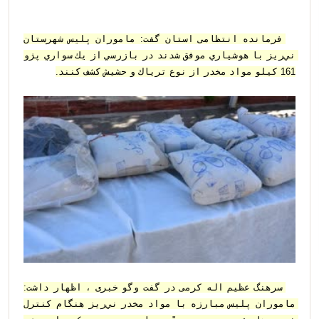
فرمانده انتظامی استان گفت: ماموران پليس شهرستان 
ني‌ريز با هوشياري موفق شدند در بازرسي از يك سواري پژو 
161 كيلو مواد مخدر از نوع ترياك و حشيش كشف كنند.
سرهنگ عظيم اله كرمى در گفت وگو خبرى ، اظهار داشت: 
ماموران پليس مبارزه با مواد مخدر ني‌ريز هنگام کنترل 