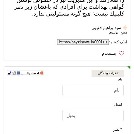
گواهي بهداشت براي افرادي كه باغشان زير نظر
كلينيك نيست؛ هيچ گونه مسئوليتي ندار
د.
​
سيدابراهيم فقيهي
منبع:
تولیدی
لینک کوتاه:
https://nayzinews.ir/0001zu
نظرات بینندگان
نام
ایمیل
* نظر