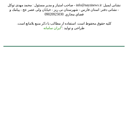
نشانی ایمیل: info@nayzinews.ir - صاحب امتیاز و مدیر مسئول : محمد مهدی توکل
- نشانی دفتر: استان فارس - شهرستان نی ریز - خیابان ولی عصر عج - پيامك و
فضاي مجازي :09020925030
کلیه حقوق محفوظ است. استفاده از مطالب با ذکر منبع بلامانع است.
طراحی و تولید :"
ایران سامانه