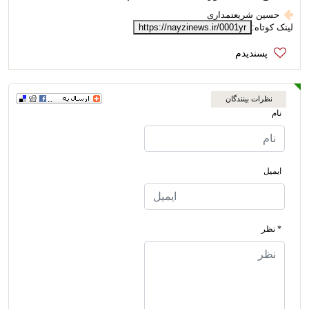
حسین شریعتمداری
لینک کوتاه:
https://nayzinews.ir/0001yr
نظرات بینندگان
نام
ایمیل
* نظر