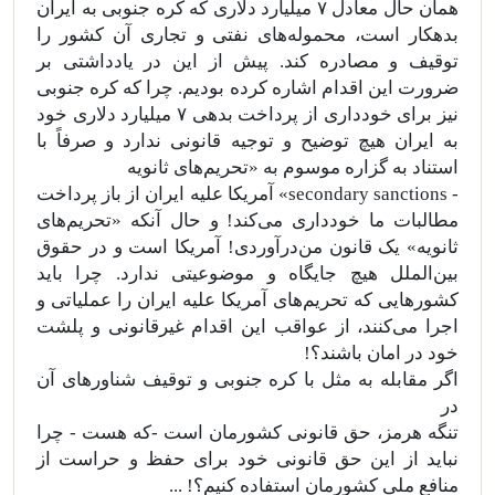
همان حال معادل ۷ میلیارد دلاری که کره جنوبی به ایران
بدهکار است، محموله‌های نفتی و تجاری آن کشور را
توقیف و مصادره کند. پیش از این در یادداشتی بر
ضرورت این اقدام اشاره کرده بودیم. چرا که کره جنوبی
نیز برای خودداری از پرداخت بدهی ۷ میلیارد دلاری خود
به ایران هیچ توضیح و توجیه قانونی ندارد و صرفاً با
استناد به گزاره موسوم به «تحریم‌های ثانویه
- secondary sanctions» آمریکا علیه ایران از باز پرداخت
مطالبات ما خود‌داری می‌کند! و حال آنکه «تحریم‌های
ثانویه‌» یک قانون من‌درآوردی! آمریکا است و در حقوق
بین‌الملل هیچ جایگاه و موضوعیتی ندارد. چرا باید
کشورهایی که تحریم‌های آمریکا علیه ایران را عملیاتی و
اجرا می‌کنند، از عواقب این اقدام غیرقانونی و پلشت
خود در امان باشند؟!
اگر مقابله به مثل با کره جنوبی و توقیف شناورهای آن
در
تنگه هرمز، حق قانونی کشورمان است -‌که هست - چرا
نباید از این حق قانونی خود برای حفظ و حراست از
منافع ملی کشورمان استفاده کنیم؟! ...