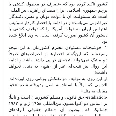
کشور تاکید کرده بود که «‌تصرف در محموله کشتی با
پرچم جمهوری اسلامی ایران مصداق راهزنی بین‌المللی
است که مسئولیت آن با دولت یونان و تصرف‌کنندگان
غیرقانونی می‌باشد» و در ادامه با احضار کاردار سوئیس
اعتراض ایران به دولت آمریکا را که توقیف کشتی با
دستور آن کشور صورت گرفته است، به وی ابلاغ شده
بود!
۲- خوشبختانه مسئولان محترم کشورمان به این نتیجه
رسیده‌اند که این‌گونه احضارها و اعتراض‌های صرفاً
دیپلماتیک نمی‌تواند نتیجه‌ای در پی داشته باشد و ادامه
این روال نیز نتیجه‌ای غیر از «هیچ‌» به دنبال نخواهد
داشت!
از این روی به توقیف دو نفتکش یونانی روی آورده‌اند.
اقدامی که اولاً با استناد به اصل پذیرفته شده «حق
مقابله به مثل»
-‌retaliation- حق قانونی و مسلم کشورمان است و ثانیاً؛
بر اساس دو کنوانسیون بین‌المللی ۱۹۵۸ ژنو و ۱۹۸۲
جامائیکا که موضوع آن «نظام حقوقی آبراه‌های
بین‌المللی و حق عبور کشتی‌هاست» ایران حق دارد و