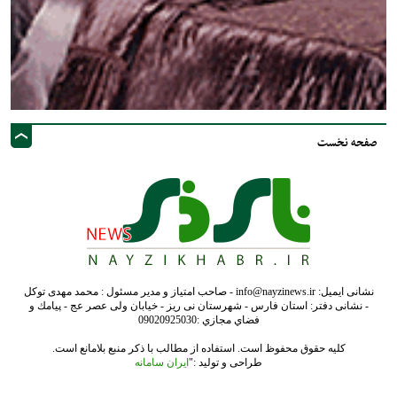
صفحه نخست
نشانی ایمیل: info@nayzinews.ir - صاحب امتیاز و مدیر مسئول : محمد مهدی توکل
- نشانی دفتر: استان فارس - شهرستان نی ریز - خیابان ولی عصر عج - پيامك و
فضاي مجازي :09020925030
کلیه حقوق محفوظ است. استفاده از مطالب با ذکر منبع بلامانع است.
طراحی و تولید :"
ایران سامانه