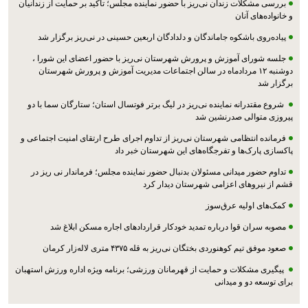
بررسی مشکلات زندان نی‌ریز با حضور نماینده مجلس؛ تأکید بر حمایت از زندانیان
و خانواده‌های آنان
پیاده‌روی باشکوه جاماندگان و دلدادگان اربعین حسینی در نی‌ریز برگزار شد
جلسه شورای آموزش و پرورش شهرستان نی‌ریز با حضور اعضای این شورا ،
دوشنبه ۱۲ مردادماه در سالن اجتماعات مدیریت آموزش و پرورش شهرستان
برگزار شد
شروع مقتدرانه نماینده نی‌ریز در لیگ برتر فوتسال استان؛ ستارگان سما با دو
پیروزی متوالی صدرنشین شد
فرمانده انتظامی شهرستان نی‌ریز از تداوم اجرای طرح ارتقای امنیت اجتماعی و
پاکسازی پارک‌ها و تفرجگاه‌های این شهرستان خبر داد
تداوم حضور میدانی مسئولان بدنبال حضور نماینده مجلس؛ فرماندار نی ریز در
قشم از نیروهای اعزامی شهرستان دیدار کرد
کمک‌های اولیه عرق‌سوز
مصوبه سران قوا درباره تمدید خودکار قراردادهای اجاره مسکن ابلاغ شد
صعود موفق تیم کوهنوردی بختگان نی‌ریز به قله ۴۳۷۵ متری لاله‌زار کرمان
پیگیری مشکلات و حمایت از قهرمانان ورزشی؛ برنامه ویژه اداره ورزش استهبان
برای توسعه دو و میدانی