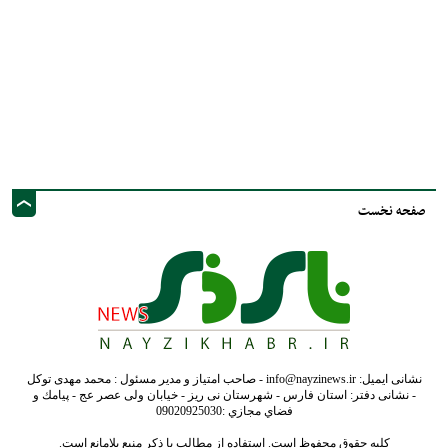
صفحه نخست
نشانی ایمیل: info@nayzinews.ir - صاحب امتیاز و مدیر مسئول : محمد مهدی توکل
- نشانی دفتر: استان فارس - شهرستان نی ریز - خیابان ولی عصر عج - پيامك و
فضاي مجازي :09020925030
کلیه حقوق محفوظ است. استفاده از مطالب با ذکر منبع بلامانع است.
طراحی و تولید :"
ایران سامانه