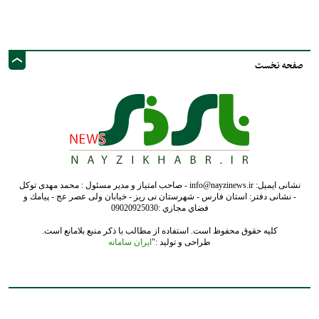
صفحه نخست
نشانی ایمیل: info@nayzinews.ir - صاحب امتیاز و مدیر مسئول : محمد مهدی توکل
- نشانی دفتر: استان فارس - شهرستان نی ریز - خیابان ولی عصر عج - پيامك و
فضاي مجازي :09020925030
کلیه حقوق محفوظ است. استفاده از مطالب با ذکر منبع بلامانع است.
طراحی و تولید :"
ایران سامانه