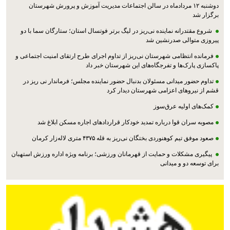
دوشنبه ۱۲ مردادماه در سالن اجتماعات مدیریت آموزش و پرورش شهرستان
برگزار شد
شروع مقتدرانه نماینده نی‌ریز در لیگ برتر فوتسال استان؛ ستارگان سما با دو
پیروزی متوالی صدرنشین شد
فرمانده انتظامی شهرستان نی‌ریز از تداوم اجرای طرح ارتقای امنیت اجتماعی و
پاکسازی پارک‌ها و تفرجگاه‌های این شهرستان خبر داد
تداوم حضور میدانی مسئولان بدنبال حضور نماینده مجلس؛ فرماندار نی ریز در
قشم از نیروهای اعزامی شهرستان دیدار کرد
کمک‌های اولیه عرق‌سوز
مصوبه سران قوا درباره تمدید خودکار قراردادهای اجاره مسکن ابلاغ شد
صعود موفق تیم کوهنوردی بختگان نی‌ریز به قله ۴۳۷۵ متری لاله‌زار کرمان
پیگیری مشکلات و حمایت از قهرمانان ورزشی؛ برنامه ویژه اداره ورزش استهبان
برای توسعه دو و میدانی