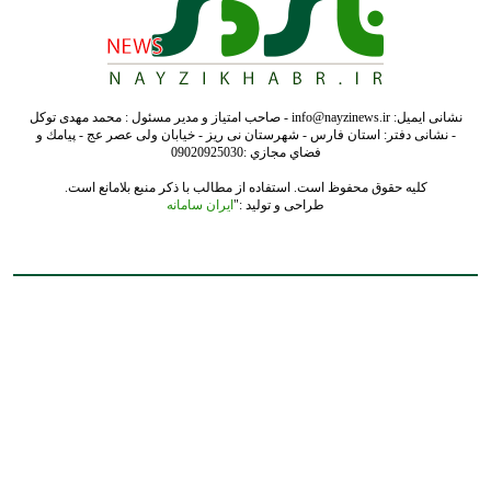
نشانی ایمیل: info@nayzinews.ir - صاحب امتیاز و مدیر مسئول : محمد مهدی توکل
- نشانی دفتر: استان فارس - شهرستان نی ریز - خیابان ولی عصر عج - پيامك و
فضاي مجازي :09020925030
کلیه حقوق محفوظ است. استفاده از مطالب با ذکر منبع بلامانع است.
طراحی و تولید :"
ایران سامانه