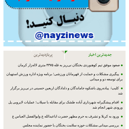
جدیدترین اخبار
پربازدیدترین
صعود موفق تیم کوهنوردی بختگان نی‌ریز به قله ۴۳۷۵ متری لاله‌زار کرمان
پیگیری مشکلات و حمایت از قهرمانان ورزشی؛ برنامه ویژه اداره ورزش استهبان
برای توسعه دو و میدانی
کلیپ/ پیاده‌روی باشکوه جاماندگان و دلدادگان اربعین حسینی در نی‌ریز برگزار
شد
اقدام پیشگیرانه شهرداری آباده طشک برای مقابله با سیلاب؛ عملیات لایروبی پل
ورودی شهر انجام شد
ورود به کربلا و تشرف به حرم مطهر حضرت اباعبدالله ع وابوالفضل العباس ع
بررسی میدانی مشکلات حوزه سلامت بختگان با حضور نماینده مجلس