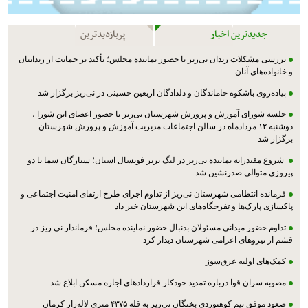
جدیدترین اخبار
پربازدیدترین
بررسی مشکلات زندان نی‌ریز با حضور نماینده مجلس؛ تأکید بر حمایت از زندانیان
و خانواده‌های آنان
پیاده‌روی باشکوه جاماندگان و دلدادگان اربعین حسینی در نی‌ریز برگزار شد
جلسه شورای آموزش و پرورش شهرستان نی‌ریز با حضور اعضای این شورا ،
دوشنبه ۱۲ مردادماه در سالن اجتماعات مدیریت آموزش و پرورش شهرستان
برگزار شد
شروع مقتدرانه نماینده نی‌ریز در لیگ برتر فوتسال استان؛ ستارگان سما با دو
پیروزی متوالی صدرنشین شد
فرمانده انتظامی شهرستان نی‌ریز از تداوم اجرای طرح ارتقای امنیت اجتماعی و
پاکسازی پارک‌ها و تفرجگاه‌های این شهرستان خبر داد
تداوم حضور میدانی مسئولان بدنبال حضور نماینده مجلس؛ فرماندار نی ریز در
قشم از نیروهای اعزامی شهرستان دیدار کرد
کمک‌های اولیه عرق‌سوز
مصوبه سران قوا درباره تمدید خودکار قراردادهای اجاره مسکن ابلاغ شد
صعود موفق تیم کوهنوردی بختگان نی‌ریز به قله ۴۳۷۵ متری لاله‌زار کرمان