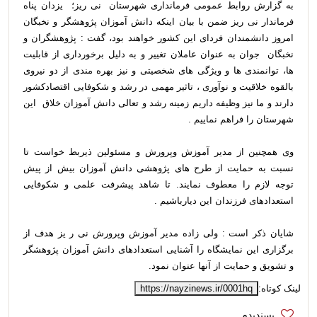
به گزارش روابط عمومی فرمانداری شهرستان نی ریز؛ یزدان پناه
فرماندار نی ریز ضمن با بیان اینکه دانش آموزان پژوهشگر و نخبگان
امروز دانشمندان فردای این کشور خواهند بود، گفت : پژوهشگران و
نخبگان جوان به عنوان عاملان تغییر و به دلیل برخورداری از قابلیت
ها، توانمندی ها و ویژگی های شخصیتی و نیز بهره مندی از دو نیروی
بالقوه خلاقیت و نوآوری ، تاثیر مهمی در رشد و شکوفایی اقتصادکشور
دارند و ما نیز وظیفه داریم زمینه رشد و تعالی دانش آموزان خلاق این
شهرستان را فراهم نماییم .
وی همچنین از مدیر آموزش وپرورش و مسئولین ذیربط خواست تا
نسبت به حمایت از طرح های پژوهشی دانش آموزان بیش از پیش
توجه لازم را معطوف نمایند. تا شاهد پیشرفت علمی و شکوفایی
استعدادهای فرزندان این دیارباشیم .
شایان ذکر است : ولی زاده مدیر آموزش وپرورش نی ر یز هدف از
برگزاری این نمایشگاه را آشنایی استعدادهای دانش آموزان پژوهشگر
و تشویق و حمایت از آنها عنوان نمود.
لینک کوتاه:
https://nayzinews.ir/0001hq