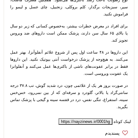
سیر، سبزیجات برگدار، کلم بروکلی، زنجبیل، چای عسل و لیمو را
فراموش نکنید.
برای افراد در معرض خطرات بیشتر، به‌خصوص کسانی که زیر دو سال
یا بالای ۶۵ سال سن دارند، پزشک ممکن است داروهای ضد ویروس
تجویز کند.
این داروها در ۴۸ ساعت اول پس از شروع علائم آنفلوآنزا، بهتر عمل
می‌کنند. به هیچ‌وجه از پزشک درخواست آنتی‌ بیوتیک نکنید. این داروها
فقط در برابر عفونت‌های ناشی از باکتری‌ها عمل می‌کنند و آنفلوانزا
یک عفونت ویروسی است.
در صورت بروز هر یک از علائمی چون، درد شدید گوش، تب ۳۷.۸ درجه
سانتی‌گراد یا بالاتر، گلودرد و سرفه‌ای که از بین نمی‌رود، خس‌خس
سینه، استفراغ، تنگی نفس، درد در قفسه سینه و گیجی با پزشک تماس
بگیرید.
لینک کوتاه:
https://nayzinews.ir/0001hg