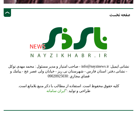
صفحه نخست
نشانی ایمیل: info@nayzinews.ir - صاحب امتیاز و مدیر مسئول : محمد مهدی توکل
- نشانی دفتر: استان فارس - شهرستان نی ریز - خیابان ولی عصر عج - پيامك و
فضاي مجازي :09020925030
کلیه حقوق محفوظ است. استفاده از مطالب با ذکر منبع بلامانع است.
طراحی و تولید :"
ایران سامانه