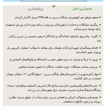
جدیدترین اخبار
پربازدیدترین
صعود موفق تیم کوهنوردی بختگان نی‌ریز به قله ۴۳۷۵ متری لاله‌زار کرمان
پیگیری مشکلات و حمایت از قهرمانان ورزشی؛ برنامه ویژه اداره ورزش استهبان
برای توسعه دو و میدانی
کلیپ/ پیاده‌روی باشکوه جاماندگان و دلدادگان اربعین حسینی در نی‌ریز برگزار
شد
اقدام پیشگیرانه شهرداری آباده طشک برای مقابله با سیلاب؛ عملیات لایروبی پل
ورودی شهر انجام شد
ورود به کربلا و تشرف به حرم مطهر حضرت اباعبدالله ع وابوالفضل العباس ع
بررسی میدانی مشکلات حوزه سلامت بختگان با حضور نماینده مجلس
مهار آتش‌سوزی در انجیرستان‌های پلنگان نی‌ریز / سهل‌انگاری، ۱.۳ میلیارد تومان
خسارت بر جای گذاشت
حجت‌الاسلام والمسلمین حاج سید صادق فال اسیری با امضای میثاق‌نامه «سبا»؛
پیشگام فرهنگ‌سازی مدیریت مصرف برق شهرستان نی ریز شد
هم‌صدایی مسئولان اجرایی و قضایی نی‌ریز برای صیانت از حقوق مردم؛ نظارت
روزانه و برخورد قاطع با متخلفان