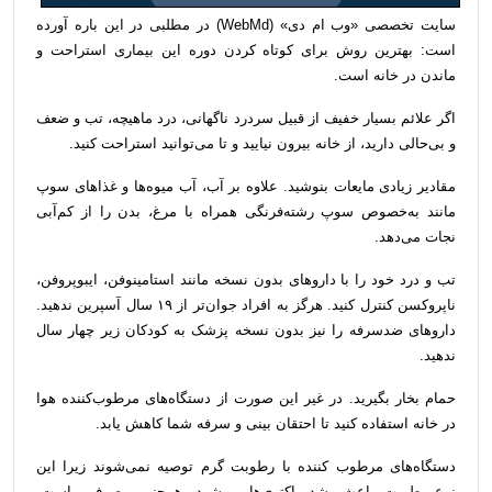
سایت تخصصی «وب ام دی» (WebMd) در مطلبی در این باره آورده
است: بهترین روش‌ برای کوتاه کردن دوره این بیماری استراحت و
ماندن در خانه است.
اگر علائم بسیار خفیف از قبیل سردرد ناگهانی، درد ماهیچه، تب و ضعف
و بی‌حالی دارید، از خانه بیرون نیایید و تا می‌توانید استراحت کنید.
مقادیر زیادی مایعات بنوشید. علاوه بر آب، آب میوه‌ها و غذاهای سوپ
مانند به‌خصوص سوپ رشته‌فرنگی همراه با مرغ، بدن را از کم‌آبی
نجات می‌دهد.
تب و درد خود را با داروهای بدون نسخه مانند استامینوفن، ایبوپروفن،
ناپروکسن کنترل کنید. هرگز به افراد جوان‌تر از ۱۹ سال آسپرین ندهید.
داروهای ضدسرفه را نیز بدون نسخه پزشک به کودکان زیر چهار سال
ندهید.
حمام بخار بگیرید. در غیر این صورت از دستگاه‌های مرطوب‌کننده هوا
در خانه استفاده کنید تا احتقان بینی و سرفه شما کاهش یابد.
دستگاه‌های مرطوب کننده با رطوبت گرم توصیه نمی‌شوند زیرا این
نوع رطوبت باعث رشد باکتری‌ها می‌شود. همچنین مصرف ماست،