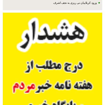
ورود کربلاییان نی ریزی به نجف اشرف