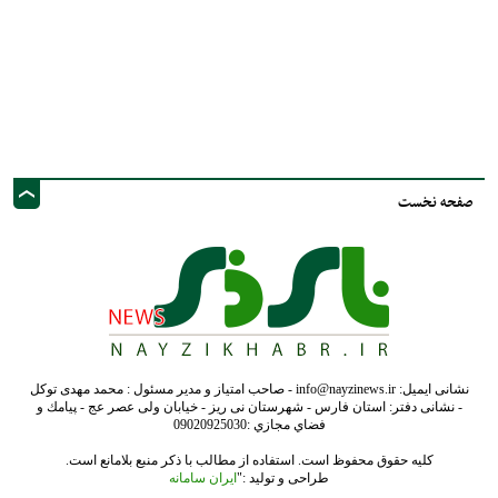
صفحه نخست
نشانی ایمیل: info@nayzinews.ir - صاحب امتیاز و مدیر مسئول : محمد مهدی توکل
- نشانی دفتر: استان فارس - شهرستان نی ریز - خیابان ولی عصر عج - پيامك و
فضاي مجازي :09020925030
کلیه حقوق محفوظ است. استفاده از مطالب با ذکر منبع بلامانع است.
طراحی و تولید :"
ایران سامانه