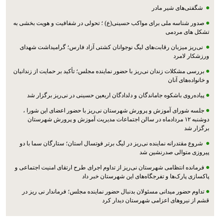
شگفتی‌های شیر مادر
صدور شناسه ملی برای مواکب حسینی(ع) ؛ تحولی در شفافیت و هویت بخشی به
تشکل های مردمی
نی‌ریز میزبان رقابت‌های لیگ نوجوانان کشتی آزاد فارس؛ گرامیداشت شهدای
ورزشکار لامرد
بررسی مشکلات زندان نی‌ریز با حضور نماینده مجلس؛ تأکید بر حمایت از زندانیان
و خانواده‌های آنان
پیاده‌روی باشکوه جاماندگان و دلدادگان اربعین حسینی در نی‌ریز برگزار شد
جلسه شورای آموزش و پرورش شهرستان نی‌ریز با حضور اعضای این شورا ،
دوشنبه ۱۲ مردادماه در سالن اجتماعات مدیریت آموزش و پرورش شهرستان
برگزار شد
شروع مقتدرانه نماینده نی‌ریز در لیگ برتر فوتسال استان؛ ستارگان سما با دو
پیروزی متوالی صدرنشین شد
فرمانده انتظامی شهرستان نی‌ریز از تداوم اجرای طرح ارتقای امنیت اجتماعی و
پاکسازی پارک‌ها و تفرجگاه‌های این شهرستان خبر داد
تداوم حضور میدانی مسئولان بدنبال حضور نماینده مجلس؛ فرماندار نی ریز در
قشم از نیروهای اعزامی شهرستان دیدار کرد