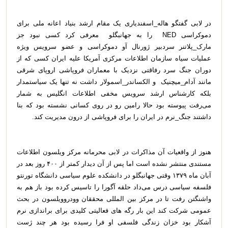
در لابی گفتگو هاله_اسفندیاری یک مقام ارشد بنیاد اعانه ملی برای
دموکراسی NED را به جهانبگلو معرفی کرد کسی نبود جز
مارک_پلاتنر سردبیر ژورنال آو دموکراسی و عضو سرویس ویژه
عملیات سیاه سازمان اطلاعات مرکزی آمریکا علیه ایران کسی که از
دوران جنگ سرد رفاقتی نزدیک با معماران فروپاشی اروپای شرقی
مانند آدام_میچنیک و الکساندر_اسمولار داشت نه تنها یک سیاستمدار
بلکه کارشناس ارشد سرویس مخفی اطلاعات انگلیس به شمار
می‌رفت پیوسته بود حالا رامین رو در روی کسانی نشسته بود که بنا
داشتند جنگ_نرم در ایران را برای فروپاشی از درون مدیریت کند.
هنوز از واقعیات آن مذاکرات در لابی محرمانه مرکز ویلسون اطلاعات
مستندی منتشر نشده است اما پس از آن دیدار کمتر از ۴۰۰ روز بعد در
آبان ماه ۱۳۷۹ وقتی جهانبگلو در دانشکده علوم سیاسی دانشگاه تورنتو
فلسفه سیاسی درس می‌داد حلقه آگورا را تاسیس کرده بود باز هم به
واشنگتن رفت تا در مرکز بین المللی محققان وودروویلسون در بحث
عمومی شرکت کند این بار رگه های فعالیتی کلیدی برای براندازی نرم
آشکار بود خزان زندگی فلسفی او فرا رسیده بود هر چند ژست