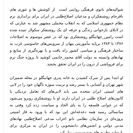
شوالیه‌های ناتوی فرهنگی روایتی است از کوشش ها و تئوری های
نافرجام روشنفکران و مدعیان اصلاح‌طلبی در ایران برای براندازی نرم
نظام جمهوری اسلامی که به انقلاب مخملی مشهور شد به عبارتی که
در لابلای بازخوانی زندگی و حرفه ای یک روشنفکر سکولار تنیده شده
است رامین_جهانبگلو روشنفکری بود که در عصر موسوم به اصلاحات
۱۳۷۶ تا ۱۳۸۴ برپایه مأموریتی پنهان از سرویس‌های جاسوسی غرب به
ساختار فرهنگی و سیاسی کشور راه یافت و با بهره‌گیری از منابع و
نهادهای وابسته به دولت آقای محمد_خاتمی کوشید تا پروژه جنگ نرم
برای فروپاشی از درون را در ایران تحقق بخشد.
او ابتدا پس از سرک کشیدن به خانه پدری جهانبگلو در محله شمیران
شهر تهران و آشنایی با بستر رشد و تربیت سوژه ناگهان خود را در لابی
های امنیتی ایران متحده می یابد لابی‌های که تعامل نزدیکی با
کانون‌های اصلاح طلبی در ایران دارند او با روشنفکری روبرو می‌شود
که در جوانی فلسفه را به پای الحاد و سیاست زده کرد وقتی به
میانسالی رسید همه دغدغه‌اش این بود که با ورود به فاز امنیتی
پروژه‌ای در سازمان نظامی ناتو احزاب مدعی اصلاح‌طلبی نهادهای
مدنی دولتی و انجمن‌های دانشجویی را در ایران به مرکزی برای
بازتولید نظریه های صهیونیستی بدل کند.