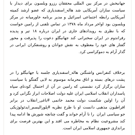
جهانبخش در مرکز بین المللی محققان رزرو ویلسون برای دیدار با
سیاست سازان آمریکایی شد هاله_اسفندیاری که عضو ارشد کمیته
آمریکایی رابطه اجتماعی اسرائیل و مدیر برنامه خاورمیانه در مرکز
ویلسون بود اواخر مرداد ماه ۱۳۷۸ در تماس تلفنی از رامین خواست
که با نظری به رویدادهای جاری در ایران درباره ۱۸ تیر و پدیده
رفراندوم در ایران سخنرانی کند جهانبگلو دعوت را پذیرفت و محور
گفتار های خود را معطوف به نقش جوانان و روشنفکران ایرانی در
گذار آرام به دموکراسی کرد.
برخلاف کنفرانس واشنگتن هاله_اسفندیاری جلسه با جهانبگلو را در
پشت درهای بسته و اتاق محرمانه موسوم به لابی گفتگو با سیاست
سازان برگزار کرد نشستی که رامین در آن از احتمال کودتای سپاه
پاسداران انقلاب اسلامی ایران علیه دولت اصلاحات ابراز نگرانی کرد و
آن را اولین شکست دولت محمد خاتمی #باغی_انقلاب در برابر
افراطیون مذهبی دانست او با طرح نظریه #پلورالیسم_ایدئولوژیکی
جو سیاسی ایران را نا آرام خواند و گفت چنانچه شورش ها ادامه پیدا
کند مشروعیت نظام به مخاطره می افتد و این بهترین فرصت برای
براندازی جمهوری اسلامی ایران است.