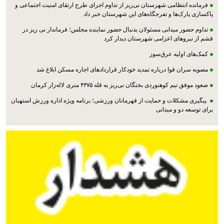
فرمانده انتظامی شهرستان نی‌ریز از تداوم اجرای طرح ارتقای امنیت اجتماعی و
پاکسازی پارک‌ها و تفرجگاه‌های این شهرستان خبر داد
تداوم حضور میدانی مسئولان بدنبال حضور نماینده مجلس؛ فرماندار نی ریز در
قشم از نیروهای اعزامی شهرستان دیدار کرد
کمک‌های اولیه عرق‌سوز
مصوبه سران قوا درباره تمدید خودکار قراردادهای اجاره مسکن ابلاغ شد
صعود موفق تیم کوهنوردی بختگان نی‌ریز به قله ۴۳۷۵ متری لاله‌زار کرمان
پیگیری مشکلات و حمایت از قهرمانان ورزشی؛ برنامه ویژه اداره ورزش استهبان
برای توسعه دو و میدانی