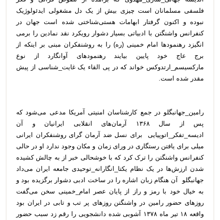
فلسفی مسلمانان است چیزی بیش از یک دل مشغولی ایدئولوژیک
نبوده و اکنون گرفتار ابهامات هستی‌شناختی شده است جهان در
کنفرانس واشنگتن با ادبیاتی بسیار دشوار رویکرد نقد نمادین را برمی
انگیزد رهنمودها امام خمینی (ره) را به روشنفکران مبنی بر اینکه از
برج عاج خود پایین بیایند رهنمودهای آوانگارد از نوع
مارکسیسم_ارتدوکس خواند که در پی القاء یک غایت_شناسی از پیش
مقدر شده است.
رامین_جهانبگلو در جمع کارشناسان امنیتی آمریکا مدعی می‌شود که
پس از سال ۱۳۶۸ آرمان‌های انقلابی ایرانیان و آن
ادیسه_تفکر_اتوپیایی برای نسل ضد آرمان گرای روشنفکران ایرانی
میلی برای یافتن رستگاری در ورای زمان و مکان وجود ندارد او در حالی
کنفرانس واشنگتن را ترک کرد که با خوشحالی خبر از به چالش کشیده
شدن ارزش‌ها در یک نظام یکتا_انگارانه_توحیدی جامعه ایران می‌داد
جهانبگلو آن هنگام زبان اشاره را در ساخت ادبی دشوار برگزیده بود و
به خیال خود با رمز و راز از پایان عصر امام_خمینی سخن می‌گفت
روزهای حضور رامین در واشنگتن روزهای پر تب و تابی در ایران بود
واقعه ۱۸ تیر ماه ۱۳۷۸ آشوبی شده دانشجویی را رقم زد سبب حضور