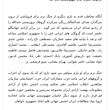
آنگاه مخاطب قدم به بازی دیگری از جنگ نرم برای فروپاشی از درون
می‌گذارد صدای عبدالمالک_ریگی سرکرده گروهک تروریستی جندالله را
از رادیو صدای ایران می‌شنود که می گوید : در برابر آزادی جهانبگلو
حاضر است که گروگان های ایرانی اش را با جمهوری اسلامی مبادله
کند و بعد با بیانیه های سعید حجاریان، مصطفی تاج زاده ، عباس عبدی
،محمدرضا خاتمی، هاشم آقاجری، محمدعلی ابطحی ، محمد انصاری
راد ، هادی خانیکی، حمیدرضا جلایی‌پور، محمدتقی فاضل میبدی، فاطمه
حقیقت جو، داریوش آشوری، بابک احمدی، علی پایا، محسن کدیور،
جواد مجابی، ناصر تقوایی، بهرام بیضایی، مینو فرشچی، و ......
جنگ نرم برای او بازی سیاهی می شود بازی ای که یک سوی آن احزاب
و گروههای ایرانی مانند حزب مشارکت ایران حزب اعتمادملی سازمان
مجاهدین انقلاب اسلامی دفتر تحکیم وحدت انجمن دفاع از آزادی
مطبوعات نهضت آزادی ایران مجموعه مدرسین و محققین حوزه علمیه
قم قرار دارند از سوی دیگر حامیان صهیونیسم جهانی مانند اتحادیه
اروپا بنیاد مطالعات ایران انجمن جهانی قلم اتحاد جمهوری خواهان.