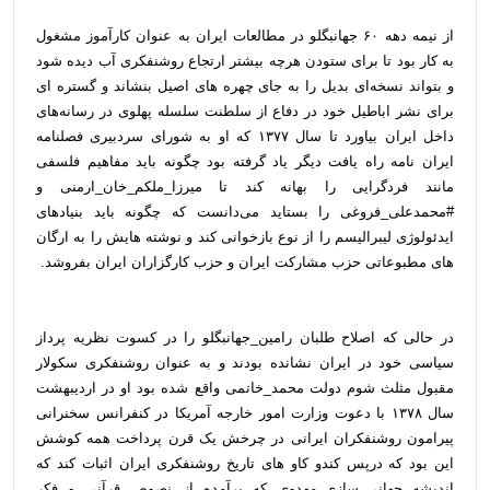
از نیمه دهه ۶۰ جهانبگلو در مطالعات ایران به عنوان کارآموز مشغول
به کار بود تا برای ستودن هرچه بیشتر ارتجاع روشنفکری آب دیده شود
و بتواند نسخه‌ای بدیل را به جای چهره های اصیل بنشاند و گستره ای
برای نشر اباطیل خود در دفاع از سلطنت سلسله پهلوی در رسانه‌های
داخل ایران بیاورد تا سال ۱۳۷۷ که او به شورای سردبیری فصلنامه
ایران نامه راه یافت دیگر یاد گرفته بود چگونه باید مفاهیم فلسفی
مانند فردگرایی را بهانه کند تا میرزا_ملکم_خان_ارمنی و
#محمدعلی_فروغی را بستاید می‌دانست که چگونه باید بنیادهای
ایدئولوژی لیبرالیسم را از نوع بازخوانی کند و نوشته هایش را به ارگان
های مطبوعاتی حزب مشارکت ایران و حزب کارگزاران ایران بفروشد.
در حالی که اصلاح طلبان رامین_جهانبگلو را در کسوت نظریه پرداز
سیاسی خود در ایران نشانده بودند و به عنوان روشنفکری سکولار
مقبول مثلث شوم دولت محمد_خاتمی واقع شده بود او در اردیبهشت
سال ۱۳۷۸ با دعوت وزارت امور خارجه آمریکا در کنفرانس سخنرانی
پیرامون روشنفکران ایرانی در چرخش یک قرن پرداخت همه کوشش
این بود که درپس کندو کاو های تاریخ روشنفکری ایران اثبات کند که
اندیشه جهانی_سازی_مهدوی که برآمده از نصوص قرآنی و فکر