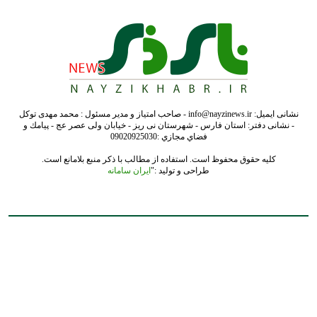
نشانی ایمیل: info@nayzinews.ir - صاحب امتیاز و مدیر مسئول : محمد مهدی توکل
- نشانی دفتر: استان فارس - شهرستان نی ریز - خیابان ولی عصر عج - پيامك و
فضاي مجازي :09020925030
کلیه حقوق محفوظ است. استفاده از مطالب با ذکر منبع بلامانع است.
طراحی و تولید :"
ایران سامانه