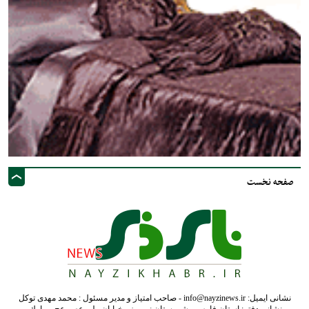
صفحه نخست
نشانی ایمیل: info@nayzinews.ir - صاحب امتیاز و مدیر مسئول : محمد مهدی توکل
- نشانی دفتر: استان فارس - شهرستان نی ریز - خیابان ولی عصر عج - پيامك و