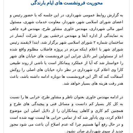
محوریت فرونشست های ایام بارندگی
به گزارش روابط عمومی شهرداری، در این جلسه که با حضور رئیس و
اعضای شورای اسلامی شهر، شهردار، معاونت خدمات شهری، مسئول
امور مالی شهرداری، مهندس خاوری مشاور طرح، مهندس قره چاهی
به نمایندگی از اداره آبفا و مهندس درخشی پور از شرکت آبسار در
ساختمان شماره ۲ شورای اسلامی شهر برگزار شد، ابتدا لایقمند رئیس
شورای شهر با اعلام اینکه مردم در پروژه فاضلاب مظلوم واقع شده
اند از مسئولین امر دلایل چرایی این فرونشست های خیابان های شهر
را خواستار شد که آیا از عملکرد پیمانکار است یا ناشی از روند طبیعی
کار! وی اعلام کرد شهرداری در نظر دارد خیابان های اصلی را روکش
آسفالت کند که اگر این فرونشست ها دوباره ادامه داشته باشد، باعث
هدر رفت هزینه های بسیار خواهد شد.
در ادامه مهندس خاوری بعنوان ناظر و مشاور طرح، خرابی ها را نسبت
به کل کار بسیار کم دانست و مسائل فنی و پیچیدگی های طرح و
همچنین کم کاری و کاهلی پیمانکاران را از دلایل اصلی این موضوع
اعلام کردد، وی یادآور شد که از تمامی خرابی ها لیست تهیه شده است
و در حال رفع آنها هستیم چرا که عدم اصلاح آن باعث می شود مجوز
جدید از سوی شهرداری صادر نشود.