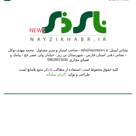
نشانی ایمیل: info@nayzinews.ir - صاحب امتیاز و مدیر مسئول : محمد مهدی توکل
- نشانی دفتر: استان فارس - شهرستان نی ریز - خیابان ولی عصر عج - پيامك و
فضاي مجازي :09020925030
کلیه حقوق محفوظ است. استفاده از مطالب با ذکر منبع بلامانع است.
طراحی و تولید :"
ایران سامانه