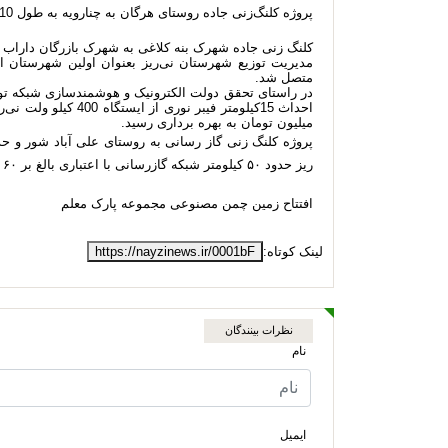
پروژه کلنگ‌زنی جاده روستای هرگان به چنارویه به طول 10 کیلومتر
کلنگ زنی جاده شهرک بنه کلاغی به شهرک بازرگان داراب با طول 13.5
مدیریت توزیع شهرستان نی‌ریز بعنوان اولین شهرستان 
متصل شد.
در راستای تحقق دولت الکترونیک و هوشمندسازی شبکه توزی
میلیون تومان به بهره برداری رسید.
ریز حدود ۵۰ کیلومتر شبکه گازرسانی با اعتباری بالغ بر ۶۰ میلیارد ریال
افتتاح زمین چمن مصنوعی مجموعه پارک معلم
لینک کوتاه:
https://nayzinews.ir/0001bF
نظرات بینندگان
نام
ایمیل