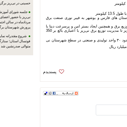
حسینی در نی‌ریز برگز
جلسه شورای آموزش
 کیلومتر
استان های فارس و بوشهر به فیبر نوری صنعت برق
مردادماه در سالن اجت
ع برق و همچنین ایجاد بستر امن و پرسرعت دیتا با
پرورش شهرستان برگز
احداث 15کیلومتر فیبر نوری از ایستگاه 400 کیلو ولت نی‌ریز تا مدیریت توزیع برق نی‌ریز با اعتباری بالغ بر 350
شروع مقتدرانه نمایند
پروژه کلنگ زنی گاز رسانی به روستای علی آباد شور و حدود ۳۰ واحد تولیدی و صنعتی در سطح شهرستان نی
فوتسال استان؛ ستارگا
متوالی صدرنشین شد