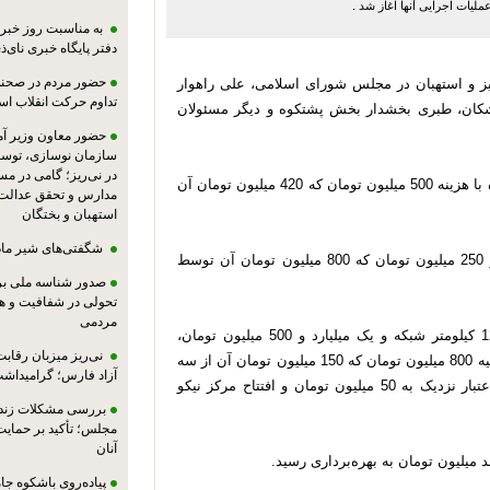
ملیات اجرایی آنها اغاز شد .
به مناسبت روز خبرنگ
دفتر پایگاه خبری نای‌ذی
حضور مردم در صحنه،
ز و استهبان در مجلس شورای اسلامی، علی راهوار
تداوم حرکت انقلاب ا
کان، طبری بخشدار بخش پشتکوه و دیگر مسئولان
حضور معاون وزیر آ
سازمان نوسازی، توسع
در نی‌ریز؛ گامی در م
افتتاح طرح آبیاری کم فشار و تحت فشار در روستای دهچاه با هزینه 500 میلیون تومان که 420 میلیون تومان آن
مدارس و تحقق عدالت 
استهبان و بختگان
شگفتی‌های شیر ماد
افتتاح سالن ورزشی روستای دهچاه با اعتبار یک میلیارد و 250 میلیون تومان که 800 میلیون تومان آن توسط
صدور شناسه ملی بر
تحولی در شفافیت و ه
مردمی
کلنگ گاز رسانی به روستاهای دربیدو و معدن به طول 12 کیلومتر شبکه و یک میلیارد و 500 میلیون تومان،
نی‌ریز میزبان رقاب
کلنگ‌زنی جاده دهچاه دربیدو به طول 9 کیلومتر با اعتبار اولیه 800 میلیون تومان که 150 میلیون تومان آن از سه
آزاد فارس؛ گرامیداش
درصد نفت و گاز هست، افتتاح بوستان کودک دربیدو با اعتبار نزدیک به 50 میلیون تومان و افتتاح مرکز نیکو
بررسی مشکلات زندان
مجلس؛ تأکید بر حمایت ا
آنان
پیاده‌روی باشکوه جام