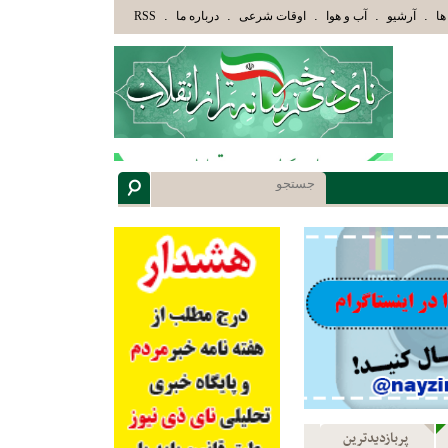
هُمْ أُوْلُوا الْأَلْبَابِ» عاقلان هدایت یافته،حرفها را میشنوند و سپس بهترین را انتخاب میکنند(سوره مبارکه ز
.
.
.
.
.
ها
آرشیو
آب و هوا
اوقات شرعی
درباره ما
RSS
پربازدیدترین