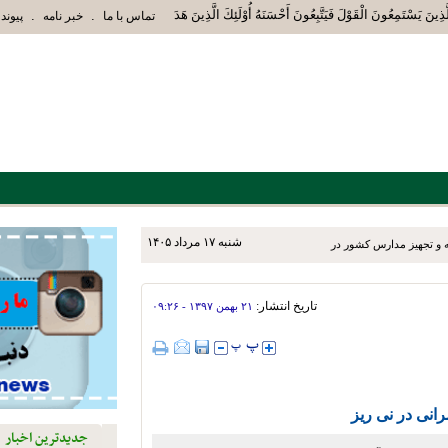
ِينَ يَسْتَمِعُونَ الْقَوْلَ فَيَتَّبِعُونَ أَحْسَنَهُ أُوْلَئِكَ الَّذِينَ هَدَاهُمُ اللَّهُ وَأُوْلَئِكَ 
.
.
تماس با ما
خبر نامه
پیوند 
شنبه ۱۷ مرداد ۱۴۰۵
 و تجهیز مدارس کشور در
آموزشی در نی ریز ، استهبان
تاریخ انتشار:
۲۱ بهمن ۱۳۹۷ - ۰۹:۲۶
انی در نی ریز
جدیدترین اخبار