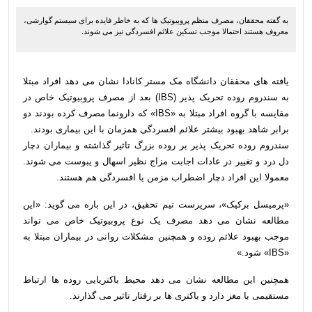
به گفته محققان، مصرف منظم پروبیوتیک ها که به خاطر فایده برای سیستم گوارشی،
معروف هستند احتمالا موجب تسکین علائم افسردگی نیز می شوند.
یافته های محققان دانشگاه مک مستر کانادا نشان می دهد افراد مبتلا
به سندروم روده تحریک پذیر (IBS) بعد از مصرف پروبیوتیک خاص در
مقایسه با گروه افراد مبتلا به «IBS» که دارونما مصرف کرده بودند دو
برابر شاهد بهبود بیشتر علائم افسردگی همزمان با این بیماری بودند.
سندروم روده تحریک پذیر بر روده بزرگ تاثیر گذاشته و بیماران دچار
دل درد و تغییر در عادات اجابت مزاج نظیر اسهال و یبوست می شوند.
معمولا این افراد دچار اضطراب مزمن یا افسردگی هم هستند.
«پرمیسل برکیک»، سرپرست تیم تحقیق، در این باره می گوید: «این
مطالعه نشان می دهد مصرف یک نوع پروبیوتیک خاص می تواند
موجب بهبود علائم روده و همچنین مشکلات روانی در بیماران مبتلا به
«IBS» شود.»
همچنین این مطالعه نشان می دهد محیط باکتریایی روده ها ارتباط
مستقیمی با مغز دارد و باکتری ها بر رفتار تاثیر می گذارند.