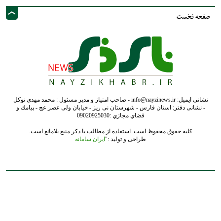
صفحه نخست
نشانی ایمیل: info@nayzinews.ir - صاحب امتیاز و مدیر مسئول : محمد مهدی توکل
- نشانی دفتر: استان فارس - شهرستان نی ریز - خیابان ولی عصر عج - پيامك و
فضاي مجازي :09020925030
کلیه حقوق محفوظ است. استفاده از مطالب با ذکر منبع بلامانع است.
طراحی و تولید :"
ایران سامانه