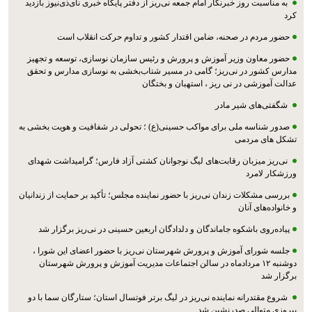
به مناسبت روز خبرنگار امام جمعه نی‌ریز از دفتر پایگاه خبری نای‌ذی‌نیوز بازدید
کرد
حضور مردم در صحنه، ضامن اقتدار کشور و تداوم حرکت انقلاب است
حضور معاون وزیر آموزش و پرورش و رئیس سازمان نوسازی، توسعه و تجهیز
مدارس کشور در نی‌ریز؛ گامی در مسیر شتاب‌بخشی به نوسازی مدارس و تحقق
عدالت آموزشی در نی ریز ، استهبان و بختگان
شگفتی‌های شیر مادر
صدور شناسه ملی برای مواکب حسینی(ع) ؛ تحولی در شفافیت و هویت بخشی به
تشکل های مردمی
نی‌ریز میزبان رقابت‌های لیگ نوجوانان کشتی آزاد فارس؛ گرامیداشت شهدای
ورزشکار لامرد
بررسی مشکلات زندان نی‌ریز با حضور نماینده مجلس؛ تأکید بر حمایت از زندانیان
و خانواده‌های آنان
پیاده‌روی باشکوه جاماندگان و دلدادگان اربعین حسینی در نی‌ریز برگزار شد
جلسه شورای آموزش و پرورش شهرستان نی‌ریز با حضور اعضای این شورا ،
دوشنبه ۱۲ مردادماه در سالن اجتماعات مدیریت آموزش و پرورش شهرستان
برگزار شد
شروع مقتدرانه نماینده نی‌ریز در لیگ برتر فوتسال استان؛ ستارگان سما با دو
پیروزی متوالی صدرنشین شد