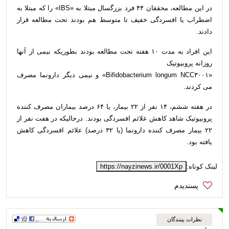
در این مطالعه، محققان ۴۴ فرد بزرگسال مبتلا به «IBS» را که مبتلا به
اضطراب یا افسردگی خفیف تا متوسط هم بودند تحت مطالعه قرار
دادند.
این افراد به مدت ۱۰ هفته تحت مطالعه بودند بطوریکه نیمی از آنها
روزانه پروبیوتیک
«Bifidobacterium longum NCC۳۰۰۱» و نیمی دیگر دارونما مصرف
می کردند.
در هفته ششم، ۱۴ نفر از ۲۲ بیمار، یا ۶۴ درصد بیماران مصرف کننده
پروبیوتیک شاهد کاهش علائم افسردگی بودند. درحالیکه در هفت نفر از
۲۲ بیمار مصرف کننده دارونما (یا ۳۲ درصد) علائم افسردگی کاهش
یافته بود.
لینک کوتاه:
https://nayzinews.ir/0001Xp
نظرات بینندگان