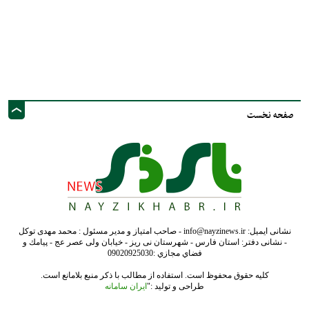
صفحه نخست
نشانی ایمیل: info@nayzinews.ir - صاحب امتیاز و مدیر مسئول : محمد مهدی توکل
- نشانی دفتر: استان فارس - شهرستان نی ریز - خیابان ولی عصر عج - پيامك و
فضاي مجازي :09020925030
کلیه حقوق محفوظ است. استفاده از مطالب با ذکر منبع بلامانع است.
طراحی و تولید :"
ایران سامانه