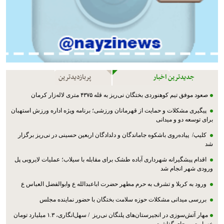
جدیدترین اخبار
پربازدیدترین
صعود موفق تیم کوهنوردی بختگان نی‌ریز به قله ۴۳۷۵ متری لاله‌زار کرمان
پیگیری مشکلات و حمایت از قهرمانان ورزشی؛ برنامه ویژه اداره ورزش استهبان
برای توسعه دو و میدانی
کلیپ/ پیاده‌روی باشکوه جاماندگان و دلدادگان اربعین حسینی در نی‌ریز برگزار
شد
اقدام پیشگیرانه شهرداری آباده طشک برای مقابله با سیلاب؛ عملیات لایروبی پل
ورودی شهر انجام شد
ورود به کربلا و تشرف به حرم مطهر حضرت اباعبدالله ع وابوالفضل العباس ع
بررسی میدانی مشکلات حوزه سلامت بختگان با حضور نماینده مجلس
مهار آتش‌سوزی در انجیرستان‌های پلنگان نی‌ریز / سهل‌انگاری، ۱.۳ میلیارد تومان