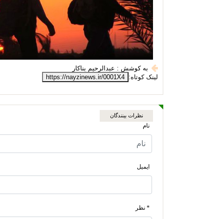
به کوشش : عبدالرحیم بناکار
لینک کوتاه:
https://nayzinews.ir/0001X4
نظرات بینندگان
نام
ایمیل
* نظر