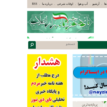
ْلَئِكَ الَّذِينَ هَدَاهُمُ اللَّهُ وَأُوْلَئِكَ هُمْ أُوْلُوا الْأَلْبَابِ» عاقلان هدایت یافته،حرفها را می
.
.
.
.
.
ها
آرشیو
آب و هوا
اوقات شرعی
درباره ما
RSS
پربازدیدترین