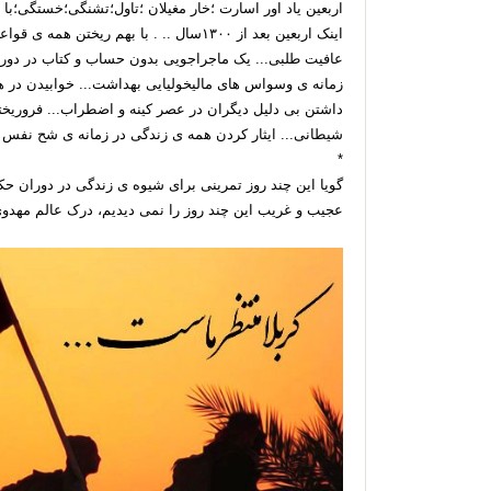
اربعین یاد اور اسارت ؛خار مغیلان ؛تاول؛تشنگی؛خستگی؛ب
اینک اربعین بعد از ۱۳۰۰سال .. . با بهم ریخ
عافیت طلبی... یک ماجراجویی بدون حساب و کتاب در دور
زمانه ی وسواس های مالیخولیایی بهداشت... خوابیدن در
داشتن بی دلیل دیگران در عصر کینه و اضطراب... فروریخت
شیطانی... ایثار کردن همه ی زندگی در زمانه ی شح نفس ک
*
گویا این چند روز تمرینی برای شیوه ی زندگی در دوران
عجیب و غریب این چند روز را نمی دیدیم، درک عالم مهدوی 