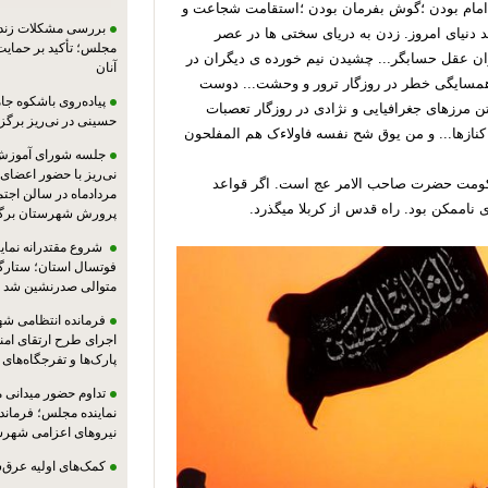
ا امام بودن ؛گوش بفرمان بودن ؛استقامت شجاعت و
بررسی مشکلات زندان
تن همه ی قواعد دنیای امروز. زدن به دریای سختی ها در عصر
مجلس؛ تأکید بر حمایت ا
ان عقل حسابگر... چشیدن نیم خورده ی دیگران در
آنان
 همسایگی خطر در روزگار ترور و وحشت... دوست
پیاده‌روی باشکوه جام
ن مرزهای جغرافیایی و نژادی در روزگار تعصبات
حسینی در نی‌ریز برگز
نازها... و من یوق شح نفسه فاولاءک هم المفلحون
جلسه شورای آموزش
 حکومت حضرت صاحب الامر عج است. اگر قواعد
مردادماه در سالن اجت
ناممکن بود. راه قدس از کربلا میگذرد.
پرورش شهرستان برگز
شروع مقتدرانه نمایند
فوتسال استان؛ ستارگا
متوالی صدرنشین شد
فرمانده انتظامی شهر
اجرای طرح ارتقای امن
پارک‌ها و تفرجگاه‌های
تداوم حضور میدانی 
نماینده مجلس؛ فرماندا
نیروهای اعزامی شهرست
کمک‌های اولیه عرق‌