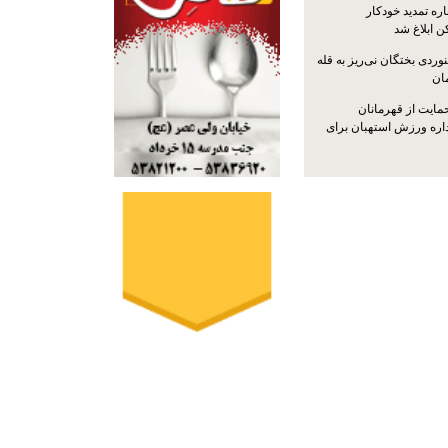
ره تمدید خودکار
ن ابلاغ شد
ردی بختگان نی‌ریز به قله
ایت از قهرمانان
داره ورزش استهبان برای