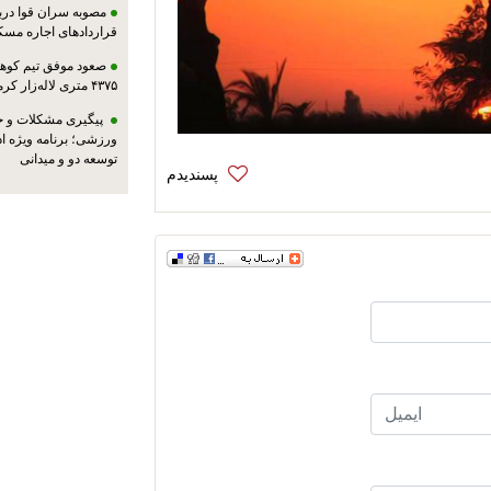
مصوبه سران قوا دربا
قراردادهای اجاره مسک
صعود موفق تیم کوهنو
۴۳۷۵ متری لاله‌زار کرمان
پیگیری مشکلات و حم
ورزشی؛ برنامه ویژه ا
توسعه دو و میدانی